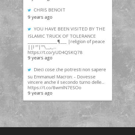
CHRIS BENOIT
9 years ago
YOU HAVE BEEN VISITED BY THE
ISLAMIC TRUCK OF TOLERANCE
______________¶___ |religion of peace
||l “”|””\__,_...
https://t.co/yUD4QSKQ78
9 years ago
Dieci cose che potresti non sapere
su Emmanuel Macron: - Dovesse
vincere anche il secondo turno delle...
https://t.co/8wmlN7ESOo
9 years ago