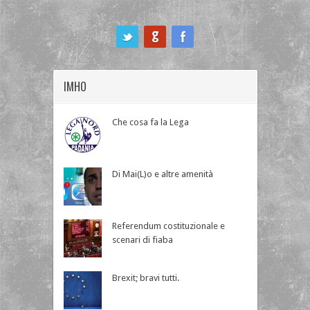
ook
IMHO
Che cosa fa la Lega
Di Mai(L)o e altre amenità
Referendum costituzionale e
scenari di fiaba
Brexit; bravi tutti.