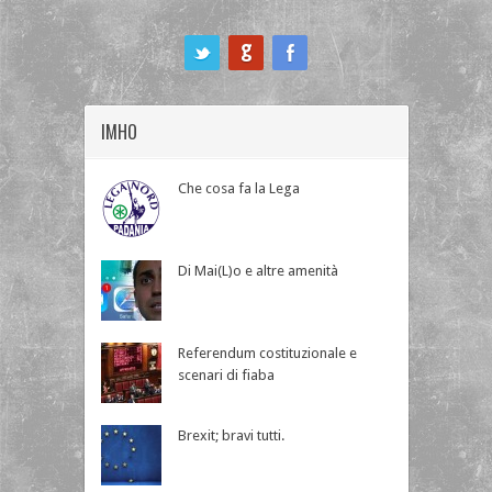
ook
IMHO
Che cosa fa la Lega
Di Mai(L)o e altre amenità
Referendum costituzionale e
scenari di fiaba
Brexit; bravi tutti.