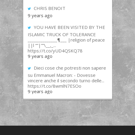
CHRIS BENOIT
9 years ago
YOU HAVE BEEN VISITED BY THE
ISLAMIC TRUCK OF TOLERANCE
______________¶___ |religion of peace
||l “”|””\__,_...
https://t.co/yUD4QSKQ78
9 years ago
Dieci cose che potresti non sapere
su Emmanuel Macron: - Dovesse
vincere anche il secondo turno delle...
https://t.co/8wmlN7ESOo
9 years ago