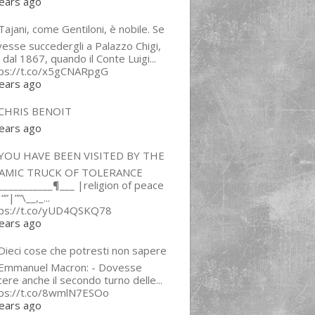
ears ago
ajani, come Gentiloni, è nobile. Se
esse succedergli a Palazzo Chigi,
 dal 1867, quando il Conte Luigi...
tps://t.co/x5gCNARpgG
ears ago
CHRIS BENOIT
ears ago
YOU HAVE BEEN VISITED BY THE
LAMIC TRUCK OF TOLERANCE
___________¶___ |religion of peace
“”|””\__,_...
tps://t.co/yUD4QSKQ78
ears ago
Dieci cose che potresti non sapere
 Emmanuel Macron: - Dovesse
cere anche il secondo turno delle...
tps://t.co/8wmlN7ESOo
ears ago