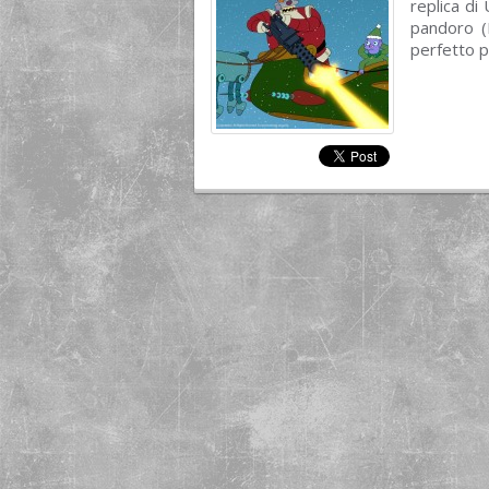
replica di
pandoro (
perfetto p