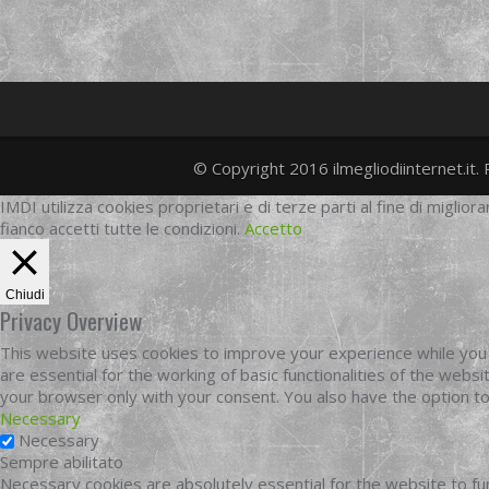
© Copyright 2016 ilmegliodiinternet.it. 
IMDI utilizza cookies proprietari e di terze parti al fine di migliora
fianco accetti tutte le condizioni.
Accetto
Chiudi
Privacy Overview
This website uses cookies to improve your experience while you 
are essential for the working of basic functionalities of the web
your browser only with your consent. You also have the option t
Necessary
Necessary
Sempre abilitato
Necessary cookies are absolutely essential for the website to fun