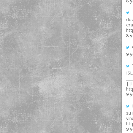
8 y
T
dov
era
ht
8 y
9 y
IS
___
||l 
ht
9 y
su
vin
ht
9 y