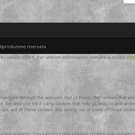
Riproduzione riservata.
twitter
googleplus
facebook
re i servizi offerti. Per ulteriori informazioni consulta la nostra
info
navigate through the website. Out of these, the cookies that ar
site. We also use third-party cookies that help us analyze and und
o opt-out of these cookies. But opting out of some of these cook
ction properly. This category only includes cookies that ensures 