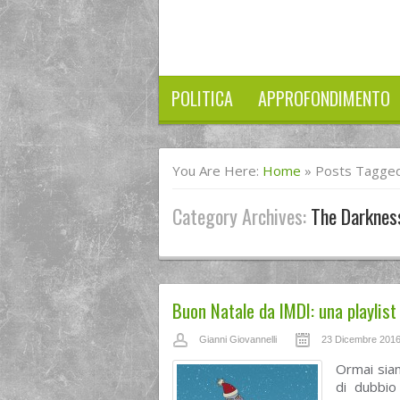
POLITICA
APPROFONDIMENTO
You Are Here:
Home
»
Posts Tagged
Category Archives:
The Darknes
Buon Natale da IMDI: una playlist 
Gianni Giovannelli
23 Dicembre 201
Ormai siam
di dubbio