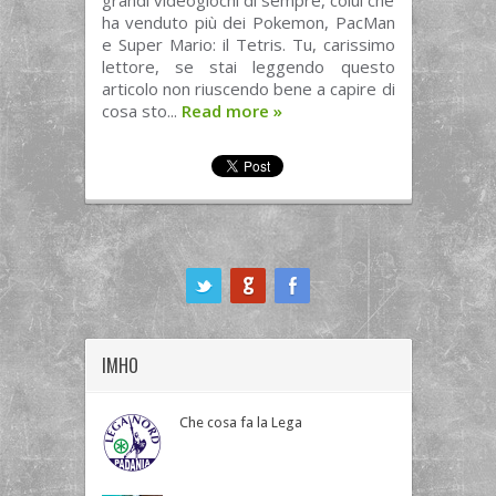
grandi videogiochi di sempre, colui che
ha venduto più dei Pokemon, PacMan
e Super Mario: il Tetris. Tu, carissimo
lettore, se stai leggendo questo
articolo non riuscendo bene a capire di
cosa sto...
Read more
»
ook
IMHO
Che cosa fa la Lega