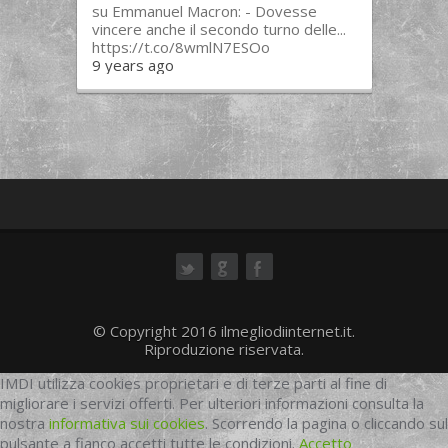
su Emmanuel Macron: - Dovesse
vincere anche il secondo turno delle...
https://t.co/8wmlN7ESOo
9 years ago
ok
© Copyright 2016 ilmegliodiinternet.it.
Riproduzione riservata.
IMDI utilizza cookies proprietari e di terze parti al fine di
migliorare i servizi offerti. Per ulteriori informazioni consulta la
nostra
informativa sui cookies
. Scorrendo la pagina o cliccando sul
pulsante a fianco accetti tutte le condizioni.
Accetto