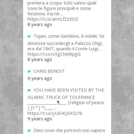
primiera a scopa: tutti sanno quali
sono le figure principali e come
funziona, ma ne…
https://t.co/armLfZz3D2
8 years ago
Tajani, come Gentiloni, è nobile. Se
dovesse succedergli a Palazzo Chigi,
era dal 1867, quando il Conte Luigi...
https://t.co/x5gCNARpgG
8 years ago
CHRIS BENOIT
9 years ago
YOU HAVE BEEN VISITED BY THE
ISLAMIC TRUCK OF TOLERANCE
______________¶___ |religion of peace
||l “”|””\__,_...
https://t.co/yUD4QSKQ78
9 years ago
Dieci cose che potresti non sapere