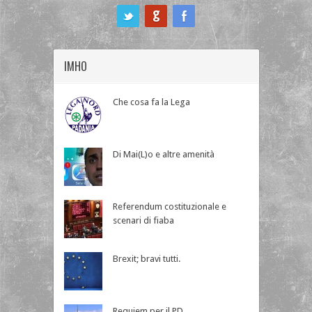
ook
IMHO
Che cosa fa la Lega
Di Mai(L)o e altre amenità
Referendum costituzionale e
scenari di fiaba
Brexit; bravi tutti.
Requiem per il PD