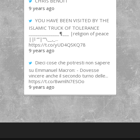
CHRIS BENOIT
9 years ago
YOU HAVE BEEN VISITED BY THE
ISLAMIC TRUCK OF TOLERANCE
______________¶___ |religion of peace
||l “”|””\__,_...
https://t.co/yUD4QSKQ78
9 years ago
Dieci cose che potresti non sapere
su Emmanuel Macron: - Dovesse
vincere anche il secondo turno delle...
https://t.co/8wmlN7ESOo
9 years ago