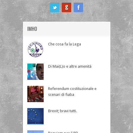
ook
IMHO
Che cosa fa la Lega
Di Mai(L)o e altre amenità
Referendum costituzionale e
scenari di fiaba
Brexit; bravi tutti.