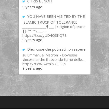
CHRIS BENOIT
9 years ago
YOU HAVE BEEN VISITED BY THE
ISLAMIC TRUCK OF TOLERANCE
______________¶___ |religion of peace
||l “”|””\__,_...
https://t.co/yUD4QSKQ78
9 years ago
Dieci cose che potresti non sapere
su Emmanuel Macron: - Dovesse
vincere anche il secondo turno delle...
https://t.co/8wmlN7ESOo
9 years ago