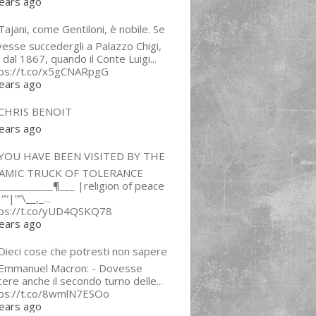
ears ago
ajani, come Gentiloni, è nobile. Se
esse succedergli a Palazzo Chigi,
 dal 1867, quando il Conte Luigi...
tps://t.co/x5gCNARpgG
ears ago
CHRIS BENOIT
ears ago
YOU HAVE BEEN VISITED BY THE
LAMIC TRUCK OF TOLERANCE
___________¶___ |religion of peace
“”|””\__,_...
tps://t.co/yUD4QSKQ78
ears ago
Dieci cose che potresti non sapere
 Emmanuel Macron: - Dovesse
cere anche il secondo turno delle...
tps://t.co/8wmlN7ESOo
ears ago