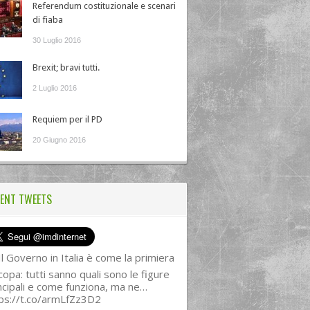
Referendum costituzionale e scenari
di fiaba
30 Luglio 2016
Brexit; bravi tutti.
2 Luglio 2016
Requiem per il PD
20 Giugno 2016
ENT TWEETS
l Governo in Italia è come la primiera
copa: tutti sanno quali sono le figure
ncipali e come funziona, ma ne…
ps://t.co/armLfZz3D2