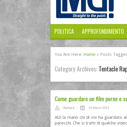
POLITICA
APPROFONDIMENTO
You Are Here:
Home
»
Posts Tagged
Category Archives:
Tentacle Ra
Come guardare un film porno e se
Barbara
23 Marzo 2013
Alzi la mano chi di voi ha guardato 
parecchi. Che si tratti di qualche vi