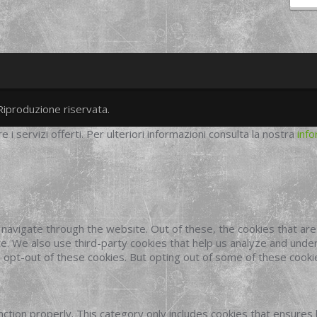
Riproduzione riservata.
twitter
googleplus
facebook
re i servizi offerti. Per ulteriori informazioni consulta la nostra
info
navigate through the website. Out of these, the cookies that ar
site. We also use third-party cookies that help us analyze and und
o opt-out of these cookies. But opting out of some of these cook
ction properly. This category only includes cookies that ensures 