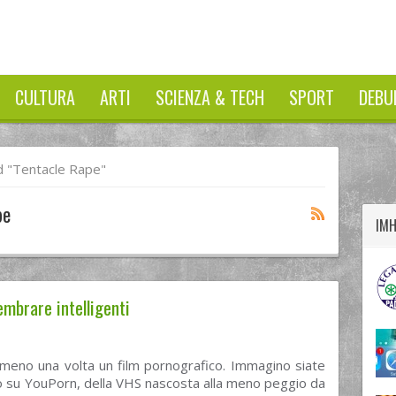
CULTURA
ARTI
SCIENZA & TECH
SPORT
DEBU
twitter
googleplus
facebook
 "tentacle Rape"
pe
IM
mbrare intelligenti
almeno una volta un film pornografico. Immagino siate
deo su YouPorn, della VHS nascosta alla meno peggio da