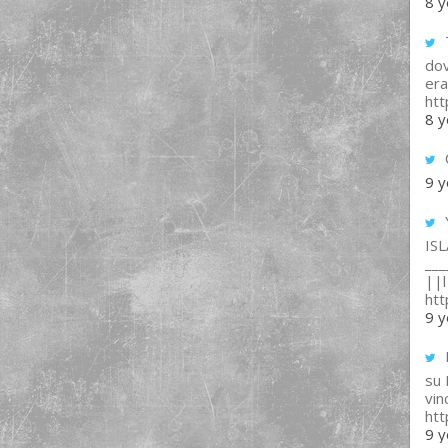
8 y
T
dov
era
ht
8 y
9 y
IS
___
||l 
ht
9 y
su
vin
ht
9 y