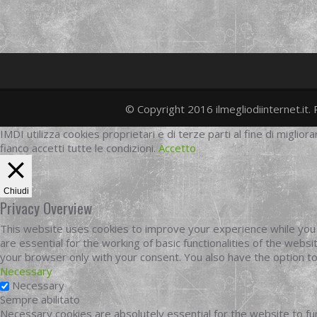
© Copyright 2016 ilmegliodiinternet.it. 
IMDI utilizza cookies proprietari e di terze parti al fine di migliora
fianco accetti tutte le condizioni.
Accetto
Chiudi
Privacy Overview
This website uses cookies to improve your experience while you 
are essential for the working of basic functionalities of the web
your browser only with your consent. You also have the option t
Necessary
Necessary
Sempre abilitato
Necessary cookies are absolutely essential for the website to fun