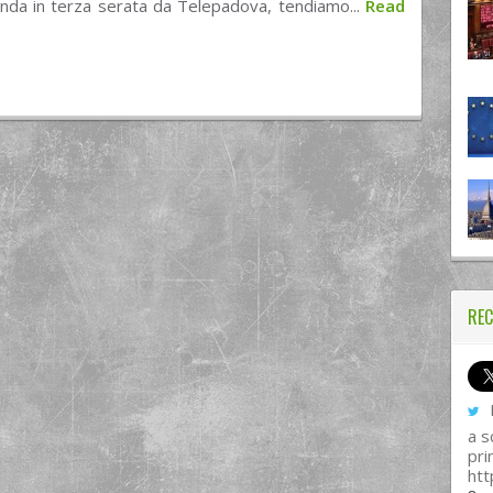
onda in terza serata da Telepadova, tendiamo...
Read
REC
I
a s
pri
htt