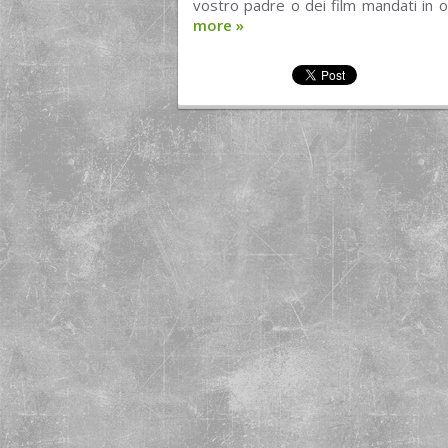
vostro padre o dei film mandati in 
more
»