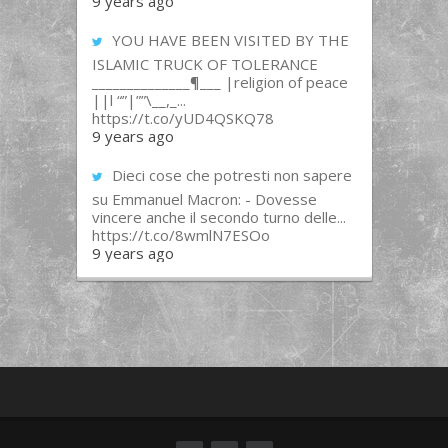
9 years ago
YOU HAVE BEEN VISITED BY THE
ISLAMIC TRUCK OF TOLERANCE
______________¶___ |religion of peace
||l “”|””\__,_...
https://t.co/yUD4QSKQ78
9 years ago
Dieci cose che potresti non sapere
su Emmanuel Macron: - Dovesse
vincere anche il secondo turno delle...
https://t.co/8wmlN7ESOo
9 years ago