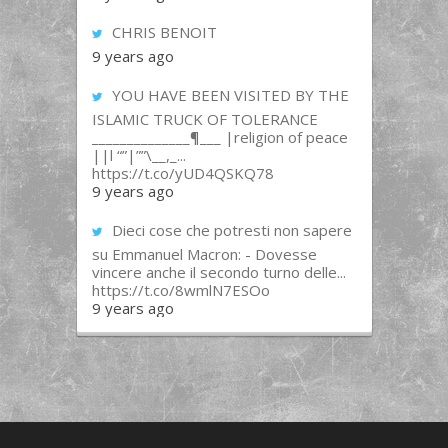
CHRIS BENOIT
9 years ago
YOU HAVE BEEN VISITED BY THE
ISLAMIC TRUCK OF TOLERANCE
______________¶___ |religion of peace
||l “”|””\__,_...
https://t.co/yUD4QSKQ78
9 years ago
Dieci cose che potresti non sapere
su Emmanuel Macron: - Dovesse
vincere anche il secondo turno delle...
https://t.co/8wmlN7ESOo
9 years ago