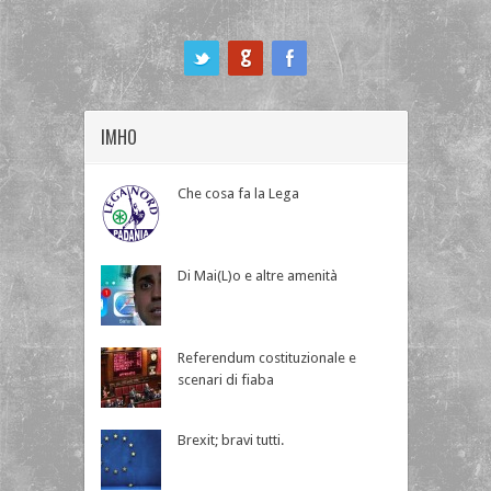
ook
IMHO
Che cosa fa la Lega
Di Mai(L)o e altre amenità
Referendum costituzionale e
scenari di fiaba
Brexit; bravi tutti.