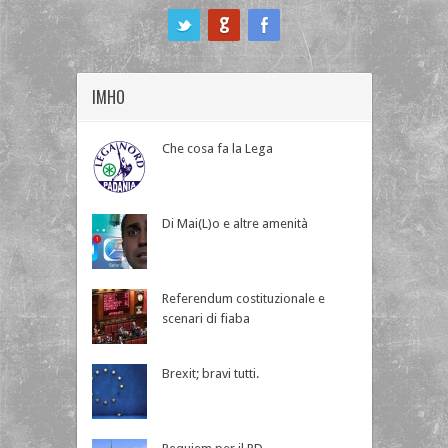
ook
IMHO
Che cosa fa la Lega
Di Mai(L)o e altre amenità
Referendum costituzionale e
scenari di fiaba
Brexit; bravi tutti.