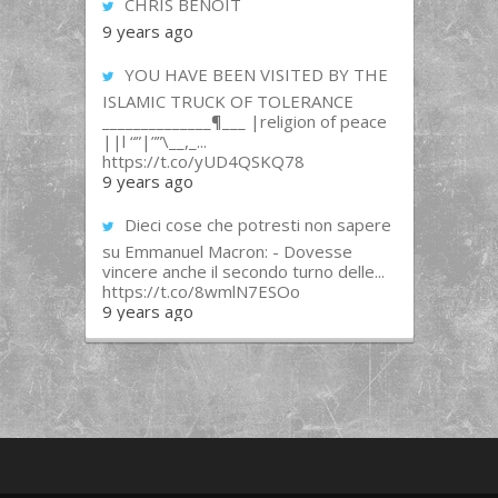
CHRIS BENOIT
9 years ago
YOU HAVE BEEN VISITED BY THE
ISLAMIC TRUCK OF TOLERANCE
______________¶___ |religion of peace
||l “”|””\__,_...
https://t.co/yUD4QSKQ78
9 years ago
Dieci cose che potresti non sapere
su Emmanuel Macron: - Dovesse
vincere anche il secondo turno delle...
https://t.co/8wmlN7ESOo
9 years ago