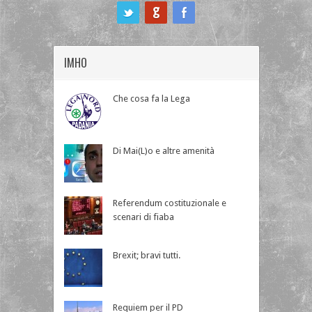
ook
IMHO
Che cosa fa la Lega
Di Mai(L)o e altre amenità
Referendum costituzionale e
scenari di fiaba
Brexit; bravi tutti.
Requiem per il PD