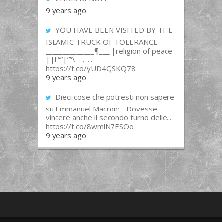
9 years ago
YOU HAVE BEEN VISITED BY THE
ISLAMIC TRUCK OF TOLERANCE
______________¶___ |religion of peace
||l “”|””\__,_...
https://t.co/yUD4QSKQ78
9 years ago
Dieci cose che potresti non sapere
su Emmanuel Macron: - Dovesse
vincere anche il secondo turno delle...
https://t.co/8wmlN7ESOo
9 years ago