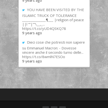
9 years ago
YOU HAVE BEEN VISITED BY THE
ISLAMIC TRUCK OF TOLERANCE
______________¶___ |religion of peace
||l “”|””\__,_...
https://t.co/yUD4QSKQ78
9 years ago
Dieci cose che potresti non sapere
su Emmanuel Macron: - Dovesse
vincere anche il secondo turno delle...
https://t.co/8wmlN7ESOo
9 years ago