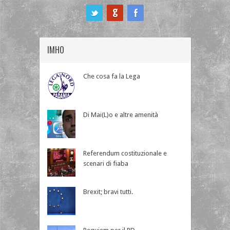
ook
IMHO
Che cosa fa la Lega
Di Mai(L)o e altre amenità
Referendum costituzionale e
scenari di fiaba
Brexit; bravi tutti.