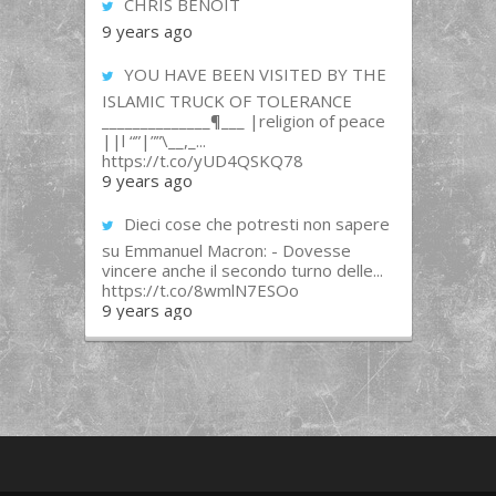
CHRIS BENOIT
9 years ago
YOU HAVE BEEN VISITED BY THE
ISLAMIC TRUCK OF TOLERANCE
______________¶___ |religion of peace
||l “”|””\__,_...
https://t.co/yUD4QSKQ78
9 years ago
Dieci cose che potresti non sapere
su Emmanuel Macron: - Dovesse
vincere anche il secondo turno delle...
https://t.co/8wmlN7ESOo
9 years ago