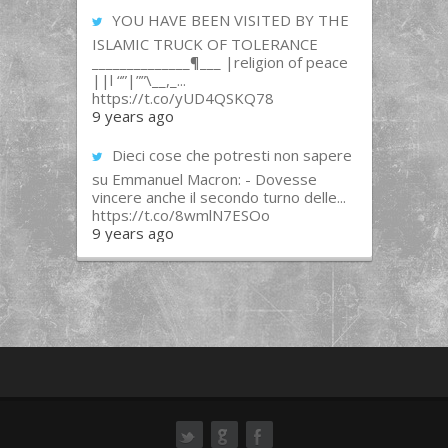
YOU HAVE BEEN VISITED BY THE
ISLAMIC TRUCK OF TOLERANCE
______________¶___ |religion of peace
||l “”|””\__,_...
https://t.co/yUD4QSKQ78
9 years ago
Dieci cose che potresti non sapere
su Emmanuel Macron: - Dovesse
vincere anche il secondo turno delle...
https://t.co/8wmlN7ESOo
9 years ago
ok