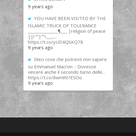
9 years ago
YOU HAVE BEEN VISITED BY THE
ISLAMIC TRUCK OF TOLERANCE
______________¶___ |religion of peace
||l “”|””\__,_...
https://t.co/yUD4QSKQ78
9 years ago
Dieci cose che potresti non sapere
su Emmanuel Macron: - Dovesse
vincere anche il secondo turno delle...
https://t.co/8wmlN7ESOo
9 years ago