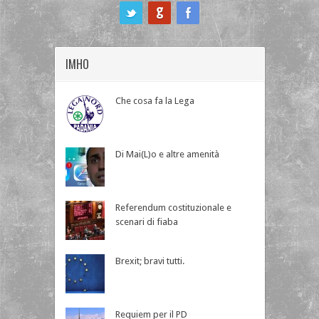
ook
IMHO
Che cosa fa la Lega
Di Mai(L)o e altre amenità
Referendum costituzionale e
scenari di fiaba
Brexit; bravi tutti.
Requiem per il PD