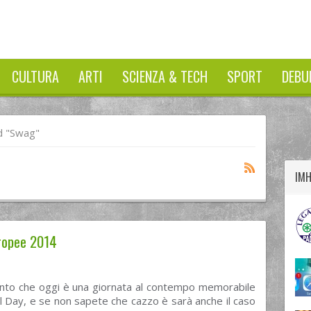
CULTURA
ARTI
SCIENZA & TECH
SPORT
DEBU
twitter
googleplus
facebook
d "swag"
IM
uropee 2014
to che oggi è una giornata al contempo memorabile
el Day, e se non sapete che cazzo è sarà anche il caso