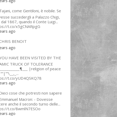
ears ago
ajani, come Gentiloni, è nobile. Se
esse succedergli a Palazzo Chigi,
 dal 1867, quando il Conte Luigi...
tps://t.co/x5gCNARpgG
ears ago
CHRIS BENOIT
ears ago
YOU HAVE BEEN VISITED BY THE
LAMIC TRUCK OF TOLERANCE
___________¶___ |religion of peace
“”|””\__,_...
tps://t.co/yUD4QSKQ78
ears ago
Dieci cose che potresti non sapere
 Emmanuel Macron: - Dovesse
cere anche il secondo turno delle...
tps://t.co/8wmlN7ESOo
ears ago