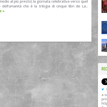
imedio al più presto) la giornata celebrativa verso quel
 dell’umanità che è la trilogia di cinque libri de La...
re
»
REC
I
a s
pri
htt