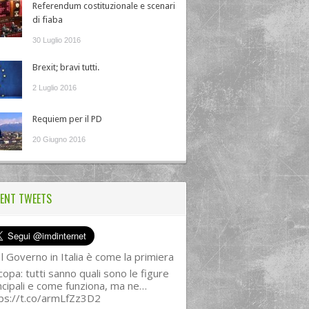
Referendum costituzionale e scenari
di fiaba
30 Luglio 2016
Brexit; bravi tutti.
2 Luglio 2016
Requiem per il PD
20 Giugno 2016
ENT TWEETS
l Governo in Italia è come la primiera
copa: tutti sanno quali sono le figure
ncipali e come funziona, ma ne…
ps://t.co/armLfZz3D2