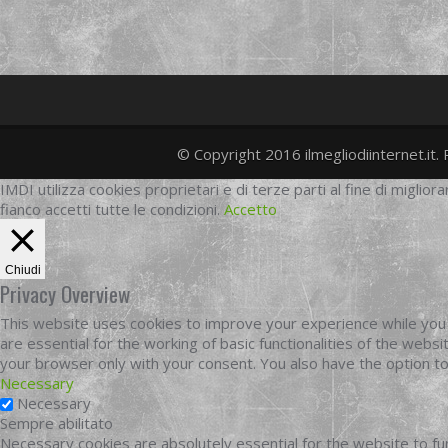
© Copyright 2016 ilmegliodiinternet.it. 
IMDI utilizza cookies proprietari e di terze parti al fine di migliora
fianco accetti tutte le condizioni.
Accetto
Chiudi
Privacy Overview
This website uses cookies to improve your experience while you 
are essential for the working of basic functionalities of the web
your browser only with your consent. You also have the option t
Necessary
Necessary
Sempre abilitato
Necessary cookies are absolutely essential for the website to fun