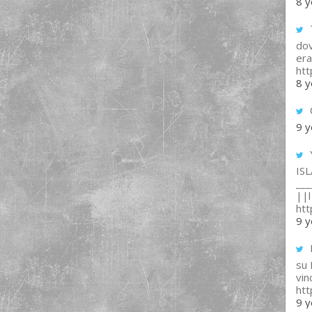
8 y
T
dov
era
ht
8 y
9 y
IS
___
||l 
ht
9 y
su
vin
ht
9 y