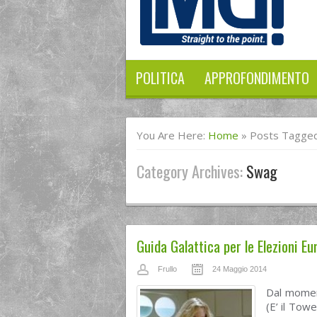
POLITICA
APPROFONDIMENTO
You Are Here:
Home
»
Posts Tagge
Category Archives:
Swag
Guida Galattica per le Elezioni E
Frullo
24 Maggio 2014
Dal momen
(E’ il Tow