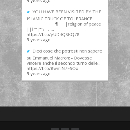
9 years ago
YOU HAVE BEEN VISITED BY THE
ISLAMIC TRUCK OF TOLERANCE
______________¶___ |religion of peace
||l “”|””\__,_...
https://t.co/yUD4QSKQ78
9 years ago
Dieci cose che potresti non sapere
su Emmanuel Macron: - Dovesse
vincere anche il secondo turno delle...
https://t.co/8wmlN7ESOo
9 years ago