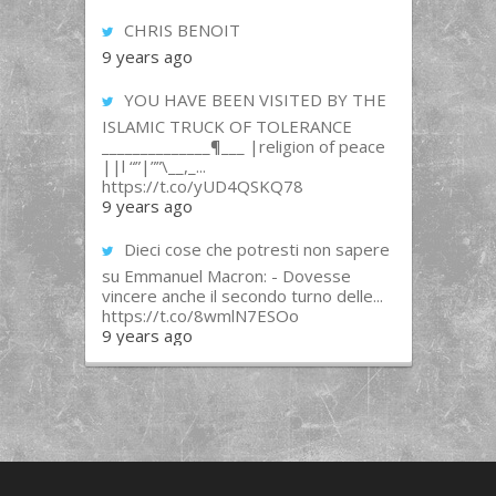
CHRIS BENOIT
9 years ago
YOU HAVE BEEN VISITED BY THE
ISLAMIC TRUCK OF TOLERANCE
______________¶___ |religion of peace
||l “”|””\__,_...
https://t.co/yUD4QSKQ78
9 years ago
Dieci cose che potresti non sapere
su Emmanuel Macron: - Dovesse
vincere anche il secondo turno delle...
https://t.co/8wmlN7ESOo
9 years ago