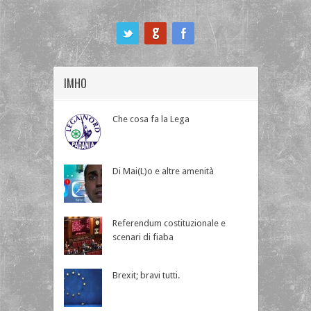
ook
IMHO
Che cosa fa la Lega
Di Mai(L)o e altre amenità
Referendum costituzionale e
scenari di fiaba
Brexit; bravi tutti.