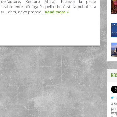
dell’autore, Kentaro Miura), tuttavia la parte
urabilmente più figa è quella che è stata pubblicata
 ’90… ehm, devo proprio...
Read more
»
REC
I
a s
pri
htt