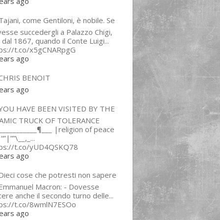
ears ago
ajani, come Gentiloni, è nobile. Se
esse succedergli a Palazzo Chigi,
 dal 1867, quando il Conte Luigi...
tps://t.co/x5gCNARpgG
ears ago
CHRIS BENOIT
ears ago
YOU HAVE BEEN VISITED BY THE
LAMIC TRUCK OF TOLERANCE
___________¶___ |religion of peace
“”|””\__,_...
tps://t.co/yUD4QSKQ78
ears ago
Dieci cose che potresti non sapere
 Emmanuel Macron: - Dovesse
cere anche il secondo turno delle...
tps://t.co/8wmlN7ESOo
ears ago