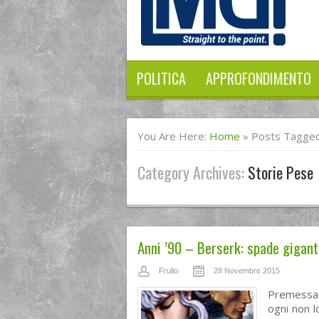
POLITICA
APPROFONDIMENTO
You Are Here:
Home
»
Posts Tagged
Category Archives:
Storie Pese
Anni ’90 – Berserk: spade gigant
Frullo
28 Novembre 2015
Premessa: 
ogni non 