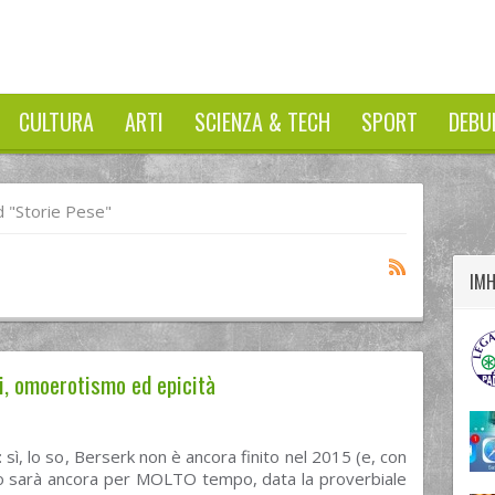
CULTURA
ARTI
SCIENZA & TECH
SPORT
DEBU
twitter
googleplus
facebook
 "storie Pese"
IM
i, omoerotismo ed epicità
sì, lo so, Berserk non è ancora finito nel 2015 (e, con
lo sarà ancora per MOLTO tempo, data la proverbiale