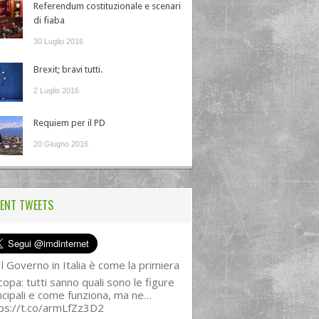
Referendum costituzionale e scenari
di fiaba
30 Luglio 2016
Brexit; bravi tutti.
2 Luglio 2016
Requiem per il PD
20 Giugno 2016
ENT TWEETS
l Governo in Italia è come la primiera
copa: tutti sanno quali sono le figure
ncipali e come funziona, ma ne…
ps://t.co/armLfZz3D2