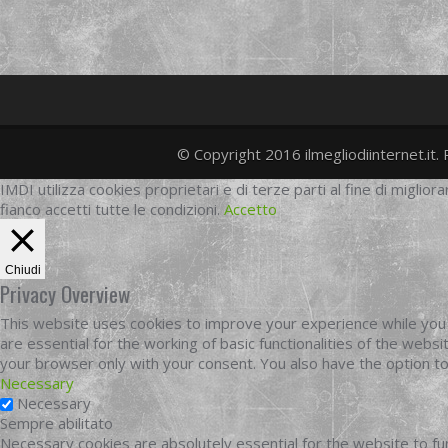
© Copyright 2016 ilmegliodiinternet.it. 
IMDI utilizza cookies proprietari e di terze parti al fine di migliora
fianco accetti tutte le condizioni.
Accetto
Chiudi
Privacy Overview
This website uses cookies to improve your experience while you 
are essential for the working of basic functionalities of the web
your browser only with your consent. You also have the option t
Necessary
Necessary
Sempre abilitato
Necessary cookies are absolutely essential for the website to fun