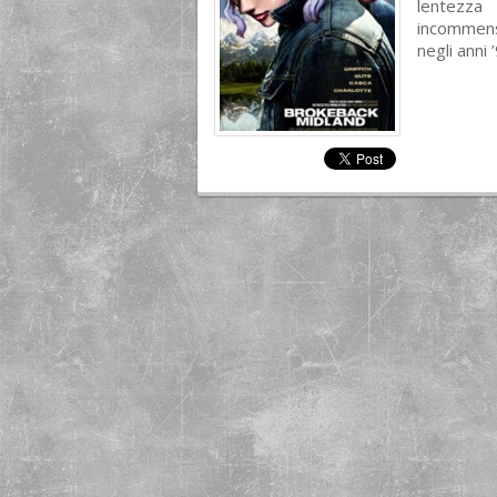
lentezza 
incommens
negli anni