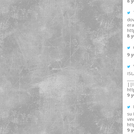
8 y
T
dov
era
ht
8 y
9 y
IS
___
||l 
ht
9 y
su
vin
ht
9 y