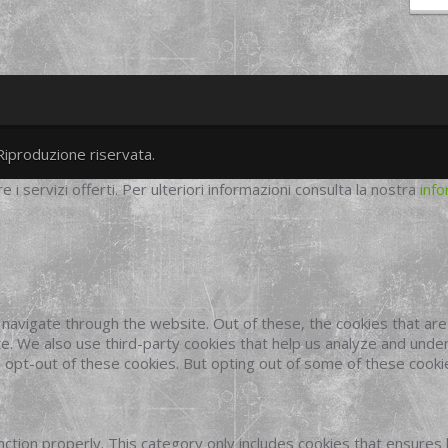
Riproduzione riservata.
twitter
googleplus
facebook
re i servizi offerti. Per ulteriori informazioni consulta la nostra
info
navigate through the website. Out of these, the cookies that ar
site. We also use third-party cookies that help us analyze and und
o opt-out of these cookies. But opting out of some of these cook
ction properly. This category only includes cookies that ensures 