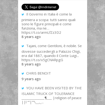
Il Governo in Italia è come la
primiera a scopa: tutti sanno quali
sono le figure principali e come
funziona, ma ne…
https://t.co/armLfZz3D2
8 years ago
Tajani, come Gentiloni, è nobile. Se
dovesse succedergli a Palazzo Chigi,
era dal 1867, quando il Conte Luigi...
https://t.co/x5gCNARpgG
8 years ago
CHRIS BENOIT
9 years ago
YOU HAVE BEEN VISITED BY THE
ISLAMIC TRUCK OF TOLERANCE
______________¶___ |religion of peace
||l “”|””\__,_...