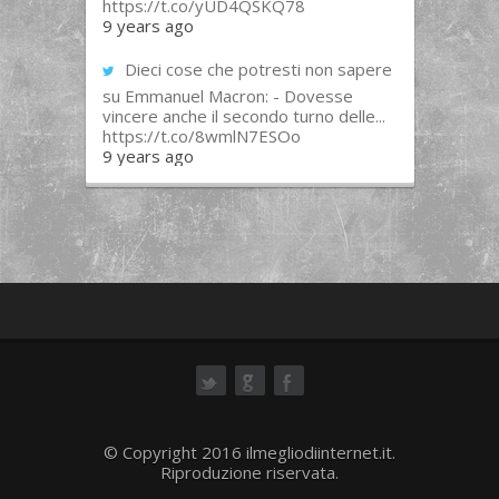
https://t.co/yUD4QSKQ78
9 years ago
Dieci cose che potresti non sapere
su Emmanuel Macron: - Dovesse
vincere anche il secondo turno delle...
https://t.co/8wmlN7ESOo
9 years ago
ok
© Copyright 2016 ilmegliodiinternet.it.
Riproduzione riservata.