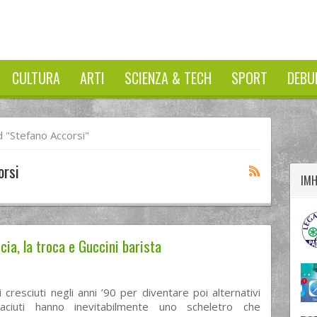
CULTURA
ARTI
SCIENZA & TECH
SPORT
DEBU
twitter
googleplus
facebook
 "stefano Accorsi"
orsi
IM
cia, la troca e Guccini barista
li cresciuti negli anni ’90 per diventare poi alternativi
aciuti hanno inevitabilmente uno scheletro che