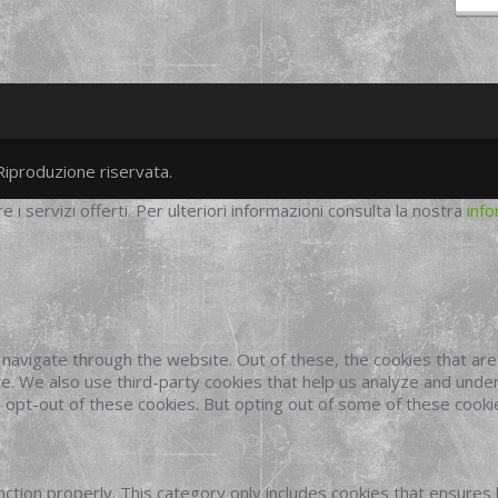
Riproduzione riservata.
twitter
googleplus
facebook
re i servizi offerti. Per ulteriori informazioni consulta la nostra
info
navigate through the website. Out of these, the cookies that ar
site. We also use third-party cookies that help us analyze and und
o opt-out of these cookies. But opting out of some of these cook
ction properly. This category only includes cookies that ensures 