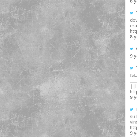
8 y
T
dov
era
ht
8 y
9 y
IS
___
||l 
ht
9 y
su
vin
ht
9 y