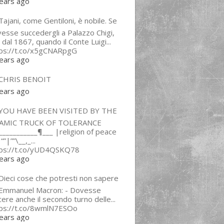
ears ago
ajani, come Gentiloni, è nobile. Se
esse succedergli a Palazzo Chigi,
 dal 1867, quando il Conte Luigi...
tps://t.co/x5gCNARpgG
ears ago
CHRIS BENOIT
ears ago
YOU HAVE BEEN VISITED BY THE
LAMIC TRUCK OF TOLERANCE
___________¶___ |religion of peace
“”|””\__,_...
tps://t.co/yUD4QSKQ78
ears ago
Dieci cose che potresti non sapere
 Emmanuel Macron: - Dovesse
cere anche il secondo turno delle...
tps://t.co/8wmlN7ESOo
ears ago