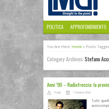
POLITICA
APPROFONDIMENTO
You Are Here:
Home
»
Posts Tagged
Category Archives:
Stefano Acc
Anni ’90 – Radiofreccia: la provin
Frullo
7 Ottobre 2016
Tutti quel
autocompi