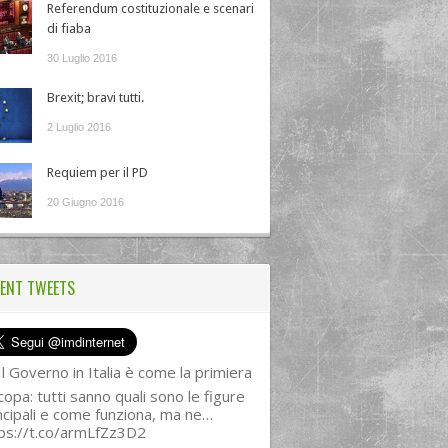
Referendum costituzionale e scenari
di fiaba
30 Luglio 2016
Brexit; bravi tutti.
2 Luglio 2016
Requiem per il PD
20 Giugno 2016
ENT TWEETS
l Governo in Italia è come la primiera
copa: tutti sanno quali sono le figure
ncipali e come funziona, ma ne…
ps://t.co/armLfZz3D2