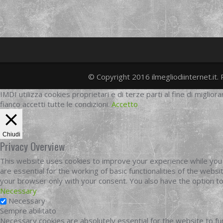
© Copyright 2016 ilmegliodiinternet.it. 
IMDI utilizza cookies proprietari e di terze parti al fine di migliora
fianco accetti tutte le condizioni.
Accetto
Chiudi
Privacy Overview
This website uses cookies to improve your experience while you 
are essential for the working of basic functionalities of the web
your browser only with your consent. You also have the option t
Necessary
Necessary
Sempre abilitato
Necessary cookies are absolutely essential for the website to fun