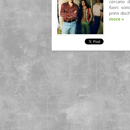
cercano d
fuori: son
primi disc
more
»