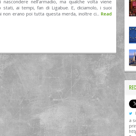
i nascondere nell’armadio, ma qualche volta viene
o stati, ai tempi, fan di Ligabue. E, diciamolo, i suoi
hi non erano poi tutta questa merda, inoltre ci...
Read
REC
I
a s
pri
htt