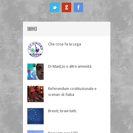
ook
IMHO
Che cosa fa la Lega
Di Mai(L)o e altre amenità
Referendum costituzionale e
scenari di fiaba
Brexit; bravi tutti.