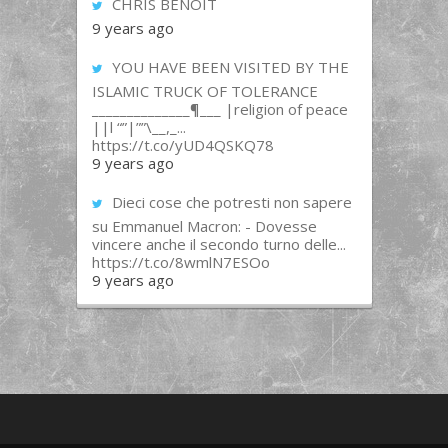
CHRIS BENOIT
9 years ago
YOU HAVE BEEN VISITED BY THE
ISLAMIC TRUCK OF TOLERANCE
______________¶___ |religion of peace
||l “”|””\__,_...
https://t.co/yUD4QSKQ78
9 years ago
Dieci cose che potresti non sapere
su Emmanuel Macron: - Dovesse
vincere anche il secondo turno delle...
https://t.co/8wmlN7ESOo
9 years ago