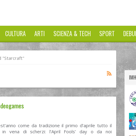
CULTURA
ARTI
SCIENZA & TECH
SPORT
DEBU
twitter
googleplus
facebook
"Starcraft"
IM
 videogames
t’anno come da tradizione il primo d’aprile tutto il
n vena di scherzi: l’April Fools’ day o da noi