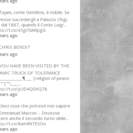
ears ago
ajani, come Gentiloni, è nobile. Se
esse succedergli a Palazzo Chigi,
 dal 1867, quando il Conte Luigi...
tps://t.co/x5gCNARpgG
ears ago
CHRIS BENOIT
ears ago
YOU HAVE BEEN VISITED BY THE
LAMIC TRUCK OF TOLERANCE
___________¶___ |religion of peace
“”|””\__,_...
tps://t.co/yUD4QSKQ78
ears ago
Dieci cose che potresti non sapere
 Emmanuel Macron: - Dovesse
cere anche il secondo turno delle...
tps://t.co/8wmlN7ESOo
ears ago