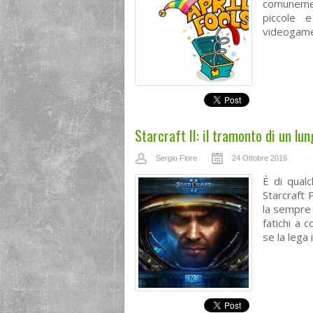
comunemen
piccole 
videogames
Starcraft II: il tramonto di un l
Sergio Flore
24 Ottobre 2016
È di qualc
Starcraft 
la sempre 
fatichi a 
se la lega 