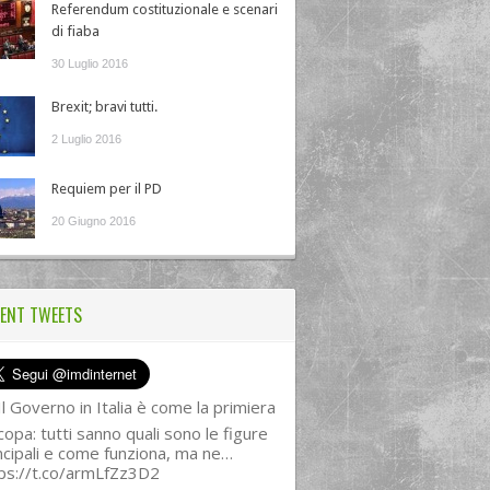
Referendum costituzionale e scenari
di fiaba
30 Luglio 2016
Brexit; bravi tutti.
2 Luglio 2016
Requiem per il PD
20 Giugno 2016
ENT TWEETS
l Governo in Italia è come la primiera
copa: tutti sanno quali sono le figure
ncipali e come funziona, ma ne…
ps://t.co/armLfZz3D2