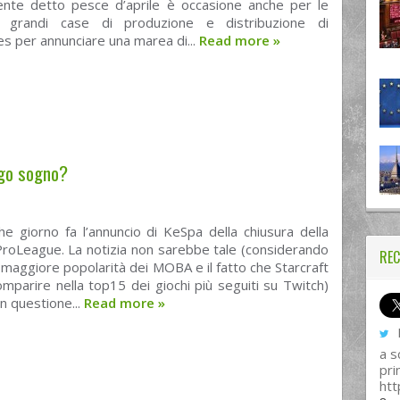
te detto pesce d’aprile è occasione anche per le
e grandi case di produzione e distribuzione di
 per annunciare una marea di...
Read more
»
ungo sogno?
he giorno fa l’annuncio di KeSpa della chiusura della
ProLeague. La notizia non sarebbe tale (considerando
REC
maggiore popolarità dei MOBA e il fatto che Starcraft
comparire nella top15 dei giochi più seguiti su Twitch)
in questione...
Read more
»
I
a s
pri
htt