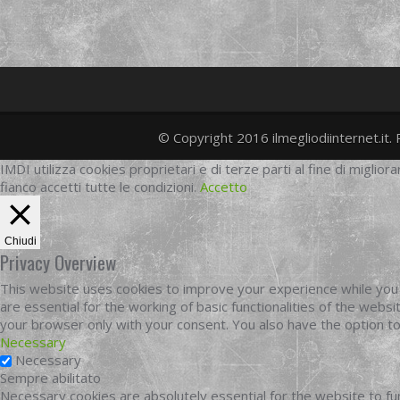
© Copyright 2016 ilmegliodiinternet.it. 
IMDI utilizza cookies proprietari e di terze parti al fine di migliora
fianco accetti tutte le condizioni.
Accetto
Chiudi
Privacy Overview
This website uses cookies to improve your experience while you 
are essential for the working of basic functionalities of the web
your browser only with your consent. You also have the option t
Necessary
Necessary
Sempre abilitato
Necessary cookies are absolutely essential for the website to fun