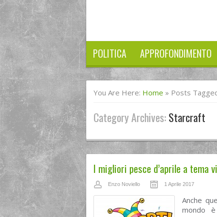
POLITICA
APPROFONDIMENTO
You Are Here:
Home
»
Posts Tagged 
Category Archives:
Starcraft
I migliori pesce d’aprile a tema
Enzo Noviello
1 Aprile 2017
Anche ques
mondo è i