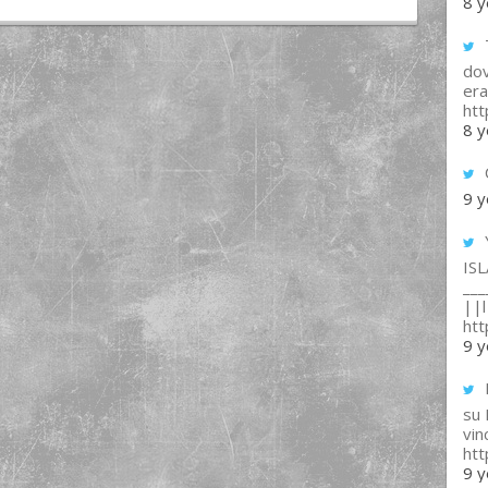
8 y
T
dov
era
ht
8 y
9 y
IS
___
||l 
ht
9 y
su
vin
ht
9 y