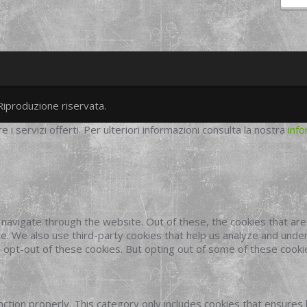
Riproduzione riservata.
twitter
googleplus
facebook
re i servizi offerti. Per ulteriori informazioni consulta la nostra
info
navigate through the website. Out of these, the cookies that ar
site. We also use third-party cookies that help us analyze and und
o opt-out of these cookies. But opting out of some of these cook
ction properly. This category only includes cookies that ensures 