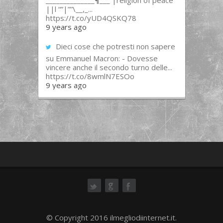
______________¶___ |religion of peace
||l “”|””\__,_...
https://t.co/yUD4QSKQ78
9 years ago
Dieci cose che potresti non sapere
su Emmanuel Macron: - Dovesse
vincere anche il secondo turno delle...
https://t.co/8wmlN7ESOo
9 years ago
ok
© Copyright 2016 ilmegliodiinternet.it.