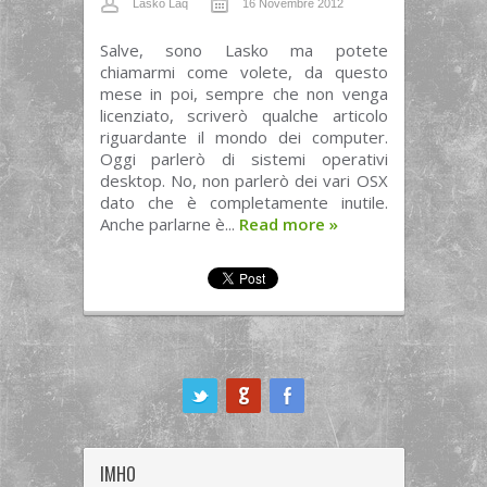
Lasko Laq
16 Novembre 2012
Salve, sono Lasko ma potete
chiamarmi come volete, da questo
mese in poi, sempre che non venga
licenziato, scriverò qualche articolo
riguardante il mondo dei computer.
Oggi parlerò di sistemi operativi
desktop. No, non parlerò dei vari OSX
dato che è completamente inutile.
Anche parlarne è...
Read more
»
ook
IMHO