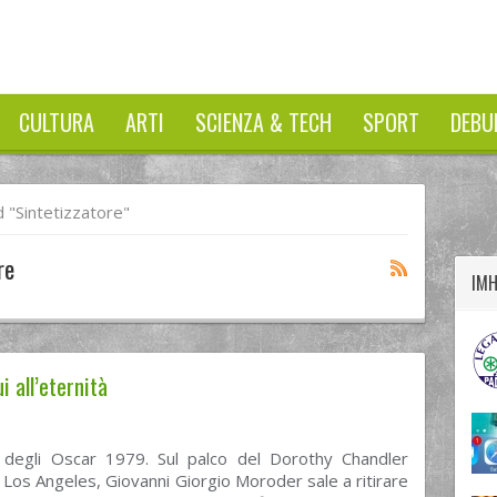
CULTURA
ARTI
SCIENZA & TECH
SPORT
DEBU
twitter
googleplus
facebook
 "sintetizzatore"
re
IM
 all’eternità
 degli Oscar 1979. Sul palco del Dorothy Chandler
di Los Angeles, Giovanni Giorgio Moroder sale a ritirare