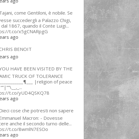
ears ago
ajani, come Gentiloni, è nobile. Se
esse succedergli a Palazzo Chigi,
 dal 1867, quando il Conte Luigi...
tps://t.co/x5gCNARpgG
ears ago
CHRIS BENOIT
ears ago
YOU HAVE BEEN VISITED BY THE
LAMIC TRUCK OF TOLERANCE
___________¶___ |religion of peace
“”|””\__,_...
tps://t.co/yUD4QSKQ78
ears ago
Dieci cose che potresti non sapere
 Emmanuel Macron: - Dovesse
cere anche il secondo turno delle...
tps://t.co/8wmlN7ESOo
ears ago