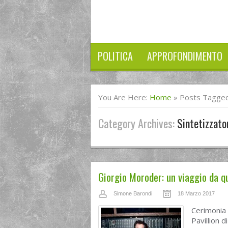
POLITICA
APPROFONDIMENTO
You Are Here:
Home
»
Posts Tagged
Category Archives:
Sintetizzato
Giorgio Moroder: un viaggio da qui
Simone Barondi
18 Marzo 2017
Cerimonia
Pavillion 