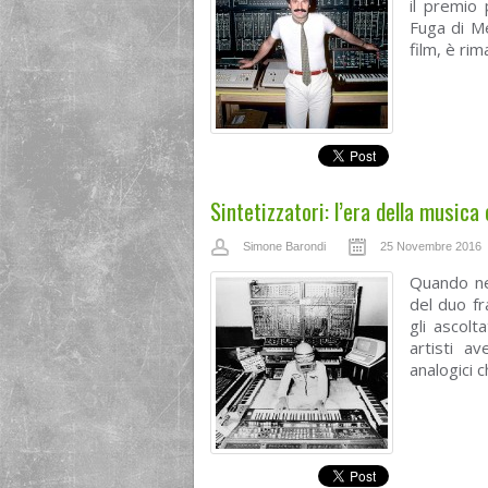
il premio 
Fuga di M
film, è rim
Sintetizzatori: l’era della musica
Simone Barondi
25 Novembre 2016
Quando ne
del duo f
gli ascolt
artisti av
analogici 