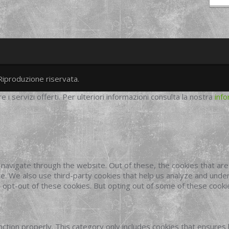
Riproduzione riservata.
twitter
googleplus
facebook
re i servizi offerti. Per ulteriori informazioni consulta la nostra
info
navigate through the website. Out of these, the cookies that ar
site. We also use third-party cookies that help us analyze and und
o opt-out of these cookies. But opting out of some of these cook
ction properly. This category only includes cookies that ensures 