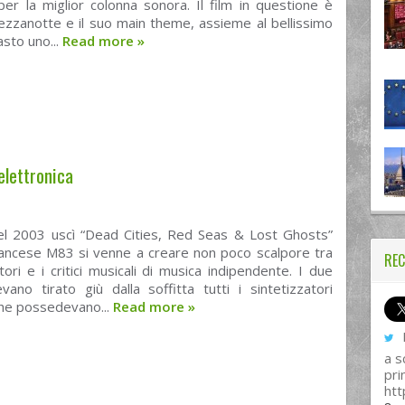
per la miglior colonna sonora. Il film in questione è
ezzanotte e il suo main theme, assieme al bellissimo
asto uno...
Read more
»
 elettronica
l 2003 uscì “Dead Cities, Red Seas & Lost Ghosts”
rancese M83 si venne a creare non poco scalpore tra
REC
atori e i critici musicali di musica indipendente. I due
evano tirato giù dalla soffitta tutti i sintetizzatori
che possedevano...
Read more
»
I
a s
pri
htt