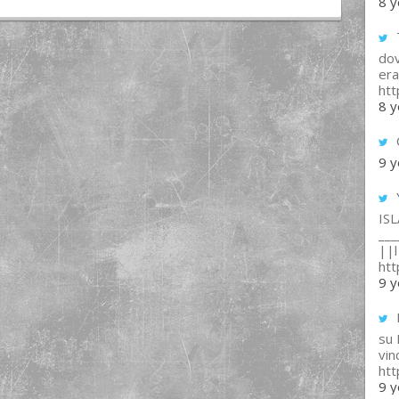
8 y
T
dov
era
ht
8 y
9 y
IS
___
||l 
ht
9 y
su
vin
ht
9 y