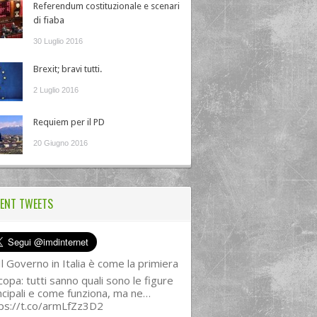
Referendum costituzionale e scenari
di fiaba
30 Luglio 2016
Brexit; bravi tutti.
2 Luglio 2016
Requiem per il PD
20 Giugno 2016
ENT TWEETS
l Governo in Italia è come la primiera
copa: tutti sanno quali sono le figure
ncipali e come funziona, ma ne…
ps://t.co/armLfZz3D2