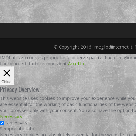
© Copyright 2016 ilmegliodiinternet.it. 
IMDI utilizza cookies proprietari e di terze parti al fine di migliora
fianco accetti tutte le condizioni.
Accetto
Chiudi
Privacy Overview
This website uses cookies to improve your experience while you 
are essential for the working of basic functionalities of the web
your browser only with your consent. You also have the option t
Necessary
Necessary
Sempre abilitato
Necessary cookies are absolutely essential for the website to fun