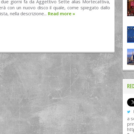
 due giorni fa da Aggettivo Sette alias Mortecattiva,
erà con un nuovo disco il quale, come spiegato dallo
sta, nella descrizione...
Read more
»
REC
I
a s
pri
htt