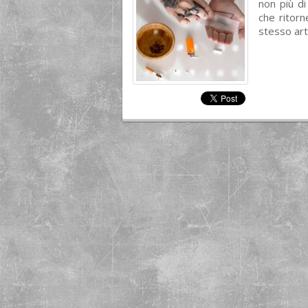
non più di
che ritorn
stesso arti