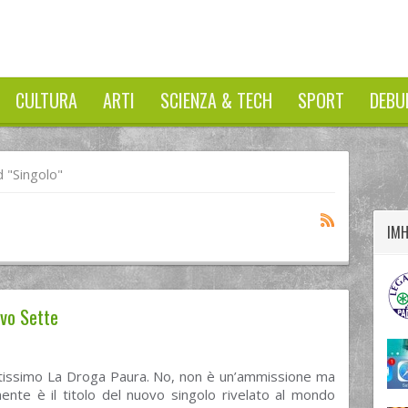
CULTURA
ARTI
SCIENZA & TECH
SPORT
DEBU
twitter
googleplus
facebook
 "singolo"
IM
ivo Sette
issimo La Droga Paura. No, non è un’ammissione ma
ente è il titolo del nuovo singolo rivelato al mondo