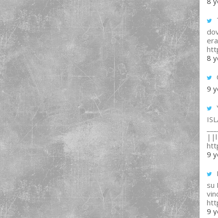
8 y
T
dov
era
ht
8 y
9 y
IS
___
||l 
ht
9 y
su
vin
ht
9 y