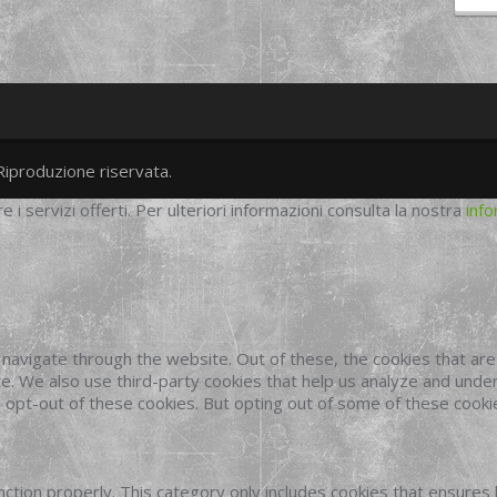
Riproduzione riservata.
twitter
googleplus
facebook
re i servizi offerti. Per ulteriori informazioni consulta la nostra
info
navigate through the website. Out of these, the cookies that ar
site. We also use third-party cookies that help us analyze and und
o opt-out of these cookies. But opting out of some of these cook
ction properly. This category only includes cookies that ensures 