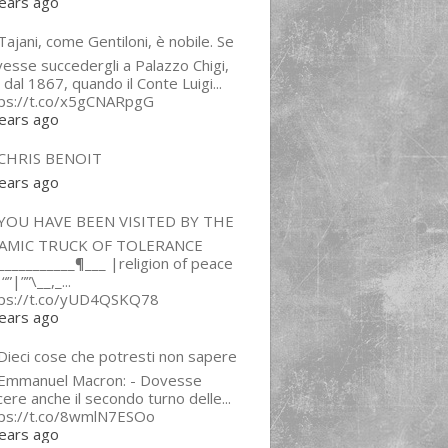
ears ago
ajani, come Gentiloni, è nobile. Se
esse succedergli a Palazzo Chigi,
 dal 1867, quando il Conte Luigi...
tps://t.co/x5gCNARpgG
ears ago
CHRIS BENOIT
ears ago
YOU HAVE BEEN VISITED BY THE
LAMIC TRUCK OF TOLERANCE
___________¶___ |religion of peace
“”|””\__,_...
tps://t.co/yUD4QSKQ78
ears ago
Dieci cose che potresti non sapere
 Emmanuel Macron: - Dovesse
cere anche il secondo turno delle...
tps://t.co/8wmlN7ESOo
ears ago