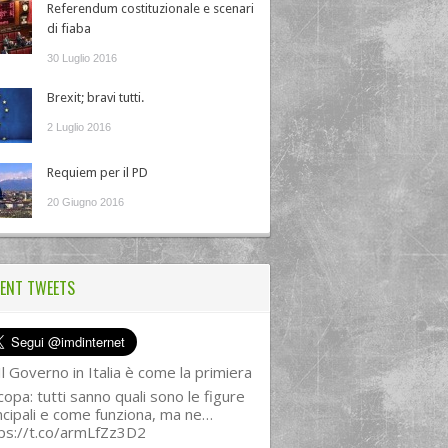
Referendum costituzionale e scenari
di fiaba
30 Luglio 2016
Brexit; bravi tutti.
2 Luglio 2016
Requiem per il PD
20 Giugno 2016
ENT TWEETS
l Governo in Italia è come la primiera
copa: tutti sanno quali sono le figure
ncipali e come funziona, ma ne…
ps://t.co/armLfZz3D2