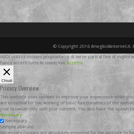
© Copyright 2016 ilmegliodiinternet.it. 
IMDI utilizza cookies proprietari e di terze parti al fine di migliora
fianco accetti tutte le condizioni.
Accetto
Chiudi
Privacy Overview
This website uses cookies to improve your experience while you 
are essential for the working of basic functionalities of the web
your browser only with your consent. You also have the option t
Necessary
Necessary
Sempre abilitato
Necessary cookies are absolutely essential for the website to fun