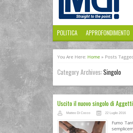
POLITICA
APPROFONDIMENTO
You Are Here:
Home
»
Posts Tagged
Category Archives:
Singolo
Uscito il nuovo singolo di Aggett
Matteo Di Cocco
22 Luglio 2016
Fumo Tant
semplicem