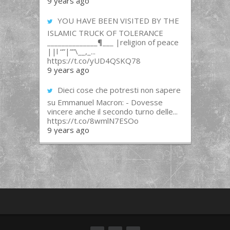
9 years ago
YOU HAVE BEEN VISITED BY THE
ISLAMIC TRUCK OF TOLERANCE
______________¶___ |religion of peace
||l “”|””\__,_...
https://t.co/yUD4QSKQ78
9 years ago
Dieci cose che potresti non sapere
su Emmanuel Macron: - Dovesse
vincere anche il secondo turno delle...
https://t.co/8wmlN7ESOo
9 years ago