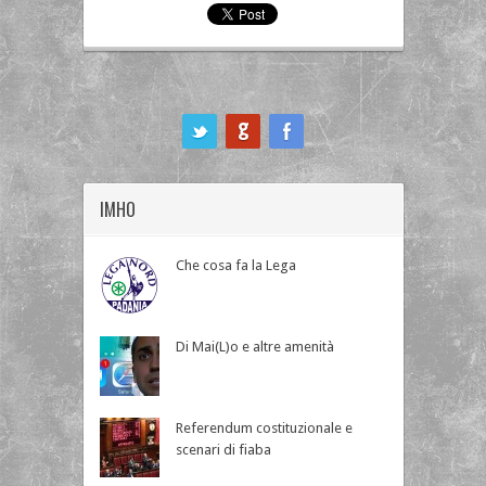
ook
IMHO
Che cosa fa la Lega
Di Mai(L)o e altre amenità
Referendum costituzionale e
scenari di fiaba