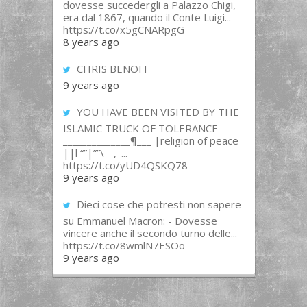
dovesse succedergli a Palazzo Chigi,
era dal 1867, quando il Conte Luigi...
https://t.co/x5gCNARpgG
8 years ago
CHRIS BENOIT
9 years ago
YOU HAVE BEEN VISITED BY THE
ISLAMIC TRUCK OF TOLERANCE
______________¶___ |religion of peace
||l “”|””\__,_...
https://t.co/yUD4QSKQ78
9 years ago
Dieci cose che potresti non sapere
su Emmanuel Macron: - Dovesse
vincere anche il secondo turno delle...
https://t.co/8wmlN7ESOo
9 years ago