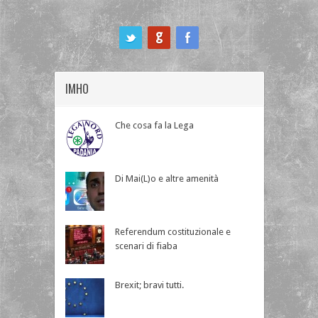
ook
IMHO
Che cosa fa la Lega
Di Mai(L)o e altre amenità
Referendum costituzionale e
scenari di fiaba
Brexit; bravi tutti.