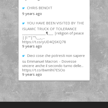
CHRIS BENOIT
9 years ago
YOU HAVE BEEN VISITED BY THE
ISLAMIC TRUCK OF TOLERANCE
______________¶___ |religion of peace
||l “”|””\__,_...
https://t.co/yUD4QSKQ78
9 years ago
Dieci cose che potresti non sapere
su Emmanuel Macron: - Dovesse
vincere anche il secondo turno delle...
https://t.co/8wmlN7ESOo
9 years ago