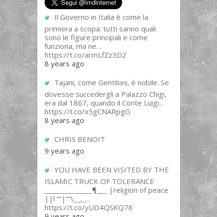
Il Governo in Italia è come la
primiera a scopa: tutti sanno quali
sono le figure principali e come
funziona, ma ne…
https://t.co/armLfZz3D2
8 years ago
Tajani, come Gentiloni, è nobile. Se
dovesse succedergli a Palazzo Chigi,
era dal 1867, quando il Conte Luigi...
https://t.co/x5gCNARpgG
8 years ago
CHRIS BENOIT
9 years ago
YOU HAVE BEEN VISITED BY THE
ISLAMIC TRUCK OF TOLERANCE
______________¶___ |religion of peace
||l “”|””\__,_...
https://t.co/yUD4QSKQ78
9 years ago