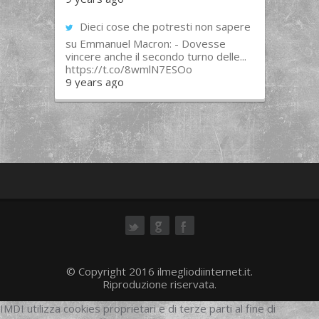
Dieci cose che potresti non sapere
su Emmanuel Macron: - Dovesse
vincere anche il secondo turno delle...
https://t.co/8wmlN7ESOo
9 years ago
ok
© Copyright 2016 ilmegliodiinternet.it.
Riproduzione riservata.
IMDI utilizza cookies proprietari e di terze parti al fine di