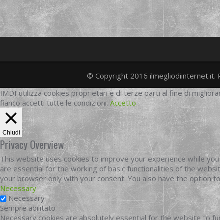
© Copyright 2016 ilmegliodiinternet.it. 
IMDI utilizza cookies proprietari e di terze parti al fine di migliora
fianco accetti tutte le condizioni.
Accetto
Chiudi
Privacy Overview
This website uses cookies to improve your experience while you 
are essential for the working of basic functionalities of the web
your browser only with your consent. You also have the option t
Necessary
Necessary
Sempre abilitato
Necessary cookies are absolutely essential for the website to fun