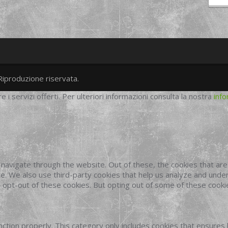
Riproduzione riservata.
twitter
googleplus
facebook
re i servizi offerti. Per ulteriori informazioni consulta la nostra
info
navigate through the website. Out of these, the cookies that ar
site. We also use third-party cookies that help us analyze and und
o opt-out of these cookies. But opting out of some of these cook
ction properly. This category only includes cookies that ensures 