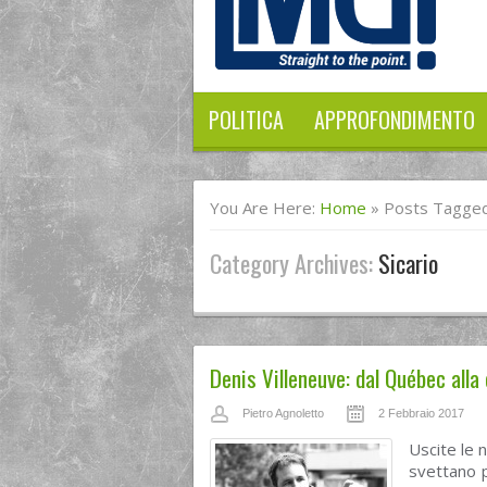
POLITICA
APPROFONDIMENTO
You Are Here:
Home
»
Posts Tagged 
Category Archives:
Sicario
Denis Villeneuve: dal Québec alla
Pietro Agnoletto
2 Febbraio 2017
Uscite le 
svettano 