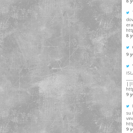
8 y
T
dov
era
ht
8 y
9 y
IS
___
||l 
ht
9 y
su
vin
ht
9 y