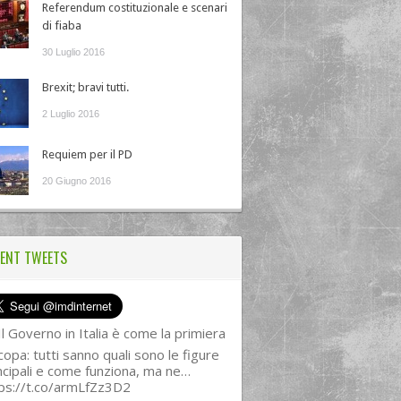
Referendum costituzionale e scenari
di fiaba
30 Luglio 2016
Brexit; bravi tutti.
2 Luglio 2016
Requiem per il PD
20 Giugno 2016
ENT TWEETS
l Governo in Italia è come la primiera
copa: tutti sanno quali sono le figure
ncipali e come funziona, ma ne…
ps://t.co/armLfZz3D2