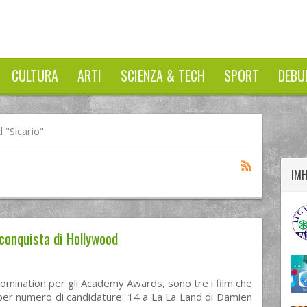
CULTURA
ARTI
SCIENZA & TECH
SPORT
DEBU
twitter
googleplus
facebook
"sicario"
IM
 conquista di Hollywood
nomination per gli Academy Awards, sono tre i film che
per numero di candidature: 14 a La La Land di Damien