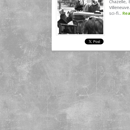
Chazelle, 
Villeneuve
sci-fi...
Re