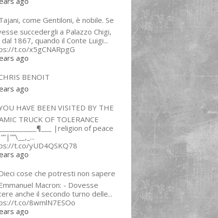
ears ago
ajani, come Gentiloni, è nobile. Se
esse succedergli a Palazzo Chigi,
 dal 1867, quando il Conte Luigi...
tps://t.co/x5gCNARpgG
ears ago
CHRIS BENOIT
ears ago
YOU HAVE BEEN VISITED BY THE
LAMIC TRUCK OF TOLERANCE
___________¶___ |religion of peace
“”|””\__,_...
tps://t.co/yUD4QSKQ78
ears ago
Dieci cose che potresti non sapere
 Emmanuel Macron: - Dovesse
cere anche il secondo turno delle...
tps://t.co/8wmlN7ESOo
ears ago