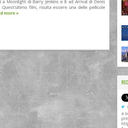
8 a Moonlight di Barry Jenkins e 8 ad Arrival di Denis
. Quest’ultimo film, risulta essere una delle pellicole
ad more
»
REC
I
a s
pri
htt