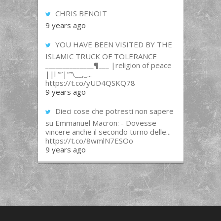
CHRIS BENOIT
9 years ago
YOU HAVE BEEN VISITED BY THE
ISLAMIC TRUCK OF TOLERANCE
______________¶___ |religion of peace
||l “”|””\__,_...
https://t.co/yUD4QSKQ78
9 years ago
Dieci cose che potresti non sapere
su Emmanuel Macron: - Dovesse
vincere anche il secondo turno delle...
https://t.co/8wmlN7ESOo
9 years ago