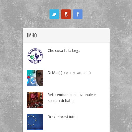
ook
IMHO
Che cosa fa la Lega
Di Mai(L)o e altre amenità
Referendum costituzionale e
scenari di fiaba
Brexit; bravi tutti.