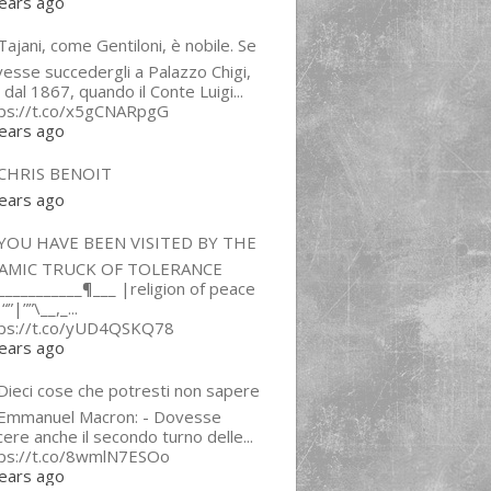
ears ago
ajani, come Gentiloni, è nobile. Se
esse succedergli a Palazzo Chigi,
 dal 1867, quando il Conte Luigi...
tps://t.co/x5gCNARpgG
ears ago
CHRIS BENOIT
ears ago
YOU HAVE BEEN VISITED BY THE
LAMIC TRUCK OF TOLERANCE
___________¶___ |religion of peace
“”|””\__,_...
tps://t.co/yUD4QSKQ78
ears ago
Dieci cose che potresti non sapere
 Emmanuel Macron: - Dovesse
cere anche il secondo turno delle...
tps://t.co/8wmlN7ESOo
ears ago