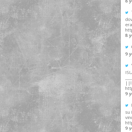
8 y
T
dov
era
ht
8 y
9 y
IS
___
||l 
ht
9 y
su
vin
ht
9 y