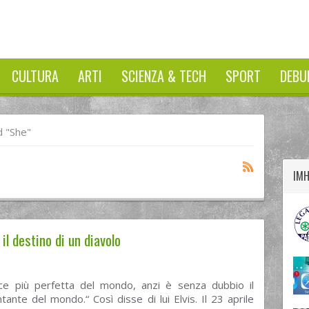
CULTURA
ARTI
SCIENZA & TECH
SPORT
DEBU
twitter
googleplus
facebook
 "she"
IM
 il destino di un diavolo
ce più perfetta del mondo, anzi è senza dubbio il
ntante del mondo.“ Così disse di lui Elvis. Il 23 aprile