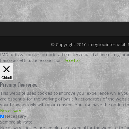
© Copyright 2016 ilmegliodiinternet.it. 
IMDI utilizza cookies proprietari e di terze parti al fine di migliora
fianco accetti tutte le condizioni.
Accetto
Chiudi
Privacy Overview
This website uses cookies to improve your experience while you 
are essential for the working of basic functionalities of the web
your browser only with your consent. You also have the option t
Necessary
Necessary
Sempre abilitato
Necessary cookies are absolutely essential for the website to fun