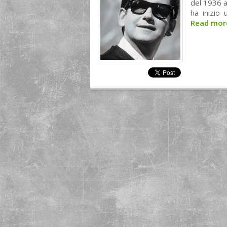
del 1936 a
ha inizio 
Read mo