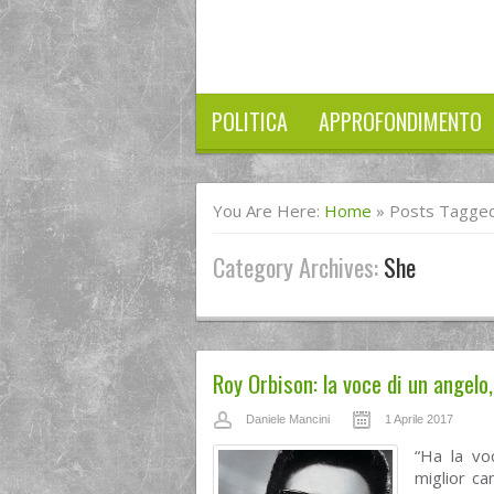
POLITICA
APPROFONDIMENTO
You Are Here:
Home
»
Posts Tagged
Category Archives:
She
Roy Orbison: la voce di un angelo,
Daniele Mancini
1 Aprile 2017
“Ha la vo
miglior ca