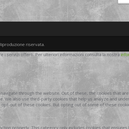
Riproduzione riservata.
twitter
googleplus
facebook
re i servizi offerti. Per ulteriori informazioni consulta la nostra
info
navigate through the website. Out of these, the cookies that ar
site. We also use third-party cookies that help us analyze and und
o opt-out of these cookies. But opting out of some of these cook
ction properly. This category only includes cookies that ensures 