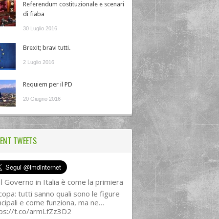
Referendum costituzionale e scenari
di fiaba
30 Luglio 2016
Brexit; bravi tutti.
2 Luglio 2016
Requiem per il PD
20 Giugno 2016
ENT TWEETS
l Governo in Italia è come la primiera
copa: tutti sanno quali sono le figure
ncipali e come funziona, ma ne…
ps://t.co/armLfZz3D2