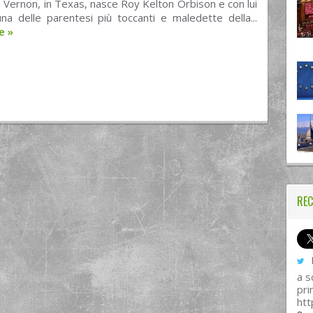
 Vernon, in Texas, nasce Roy Kelton Orbison e con lui
una delle parentesi più toccanti e maledette della...
re
»
REC
I
a s
pri
htt