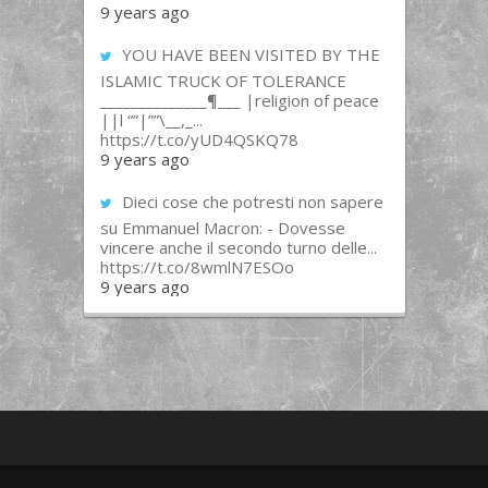
9 years ago
YOU HAVE BEEN VISITED BY THE
ISLAMIC TRUCK OF TOLERANCE
______________¶___ |religion of peace
||l “”|””\__,_...
https://t.co/yUD4QSKQ78
9 years ago
Dieci cose che potresti non sapere
su Emmanuel Macron: - Dovesse
vincere anche il secondo turno delle...
https://t.co/8wmlN7ESOo
9 years ago