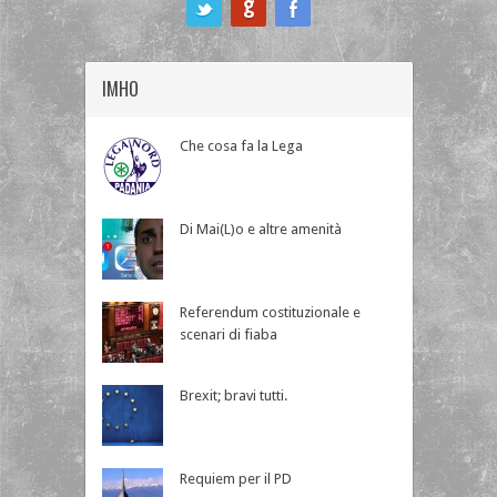
ook
IMHO
Che cosa fa la Lega
Di Mai(L)o e altre amenità
Referendum costituzionale e
scenari di fiaba
Brexit; bravi tutti.
Requiem per il PD