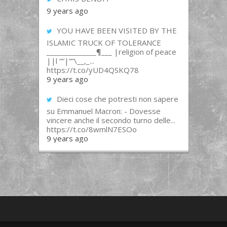
9 years ago
YOU HAVE BEEN VISITED BY THE
ISLAMIC TRUCK OF TOLERANCE
______________¶___ |religion of peace
||l “”|””\__,_...
https://t.co/yUD4QSKQ78
9 years ago
Dieci cose che potresti non sapere
su Emmanuel Macron: - Dovesse
vincere anche il secondo turno delle...
https://t.co/8wmlN7ESOo
9 years ago