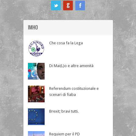
ook
IMHO
Che cosa fa la Lega
Di Mai(L)o e altre amenità
Referendum costituzionale e
scenari di fiaba
Brexit; bravi tutti.
Requiem per il PD