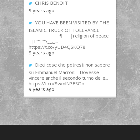
CHRIS BENOIT
9 years ago
YOU HAVE BEEN VISITED BY THE
ISLAMIC TRUCK OF TOLERANCE
______________¶___ |religion of peace
||l “”|””\__,_...
https://t.co/yUD4QSKQ78
9 years ago
Dieci cose che potresti non sapere
su Emmanuel Macron: - Dovesse
vincere anche il secondo turno delle...
https://t.co/8wmlN7ESOo
9 years ago