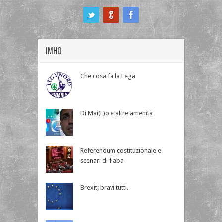
ook
IMHO
Che cosa fa la Lega
Di Mai(L)o e altre amenità
Referendum costituzionale e
scenari di fiaba
Brexit; bravi tutti.