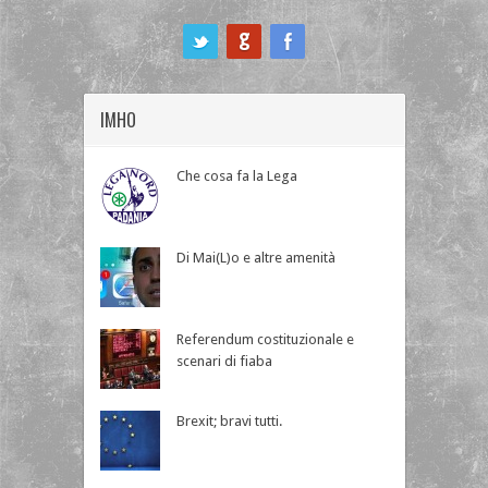
ook
IMHO
Che cosa fa la Lega
Di Mai(L)o e altre amenità
Referendum costituzionale e
scenari di fiaba
Brexit; bravi tutti.