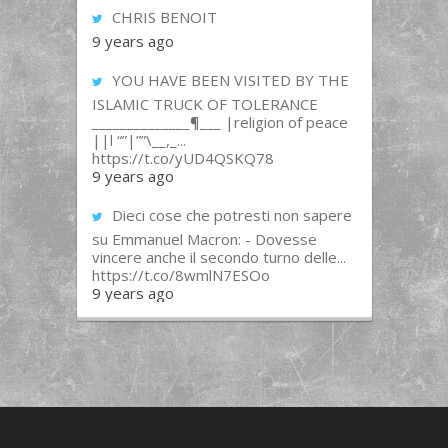
CHRIS BENOIT
9 years ago
YOU HAVE BEEN VISITED BY THE
ISLAMIC TRUCK OF TOLERANCE
______________¶___ |religion of peace
||l “”|””\__,_...
https://t.co/yUD4QSKQ78
9 years ago
Dieci cose che potresti non sapere
su Emmanuel Macron: - Dovesse
vincere anche il secondo turno delle...
https://t.co/8wmlN7ESOo
9 years ago