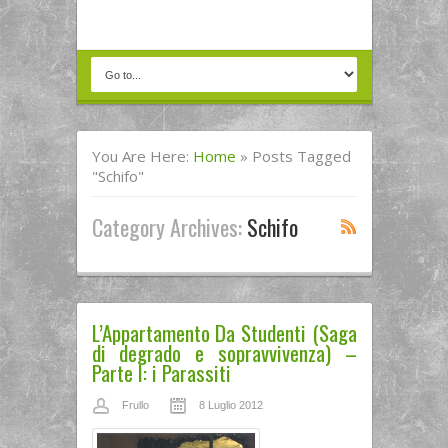
You Are Here:
Home
»
Posts Tagged
"schifo"
Category Archives:
Schifo
L’Appartamento Da Studenti (Saga
di degrado e sopravvivenza) –
Parte I: i Parassiti
Frullo
8 Luglio 2012