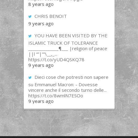
8 years ago
CHRIS BENOIT
9 years ago
YOU HAVE BEEN VISITED BY THE
ISLAMIC TRUCK OF TOLERANCE
______________¶___ |religion of peace
||l “”|””\__,_...
https://t.co/yUD4QSKQ78
9 years ago
Dieci cose che potresti non sapere
su Emmanuel Macron: - Dovesse
vincere anche il secondo turno delle...
https://t.co/8wmlN7ESOo
9 years ago