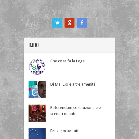
ook
IMHO
Che cosa fa la Lega
Di Mai(L)o e altre amenità
Referendum costituzionale e
scenari di fiaba
Brexit; bravi tutti.