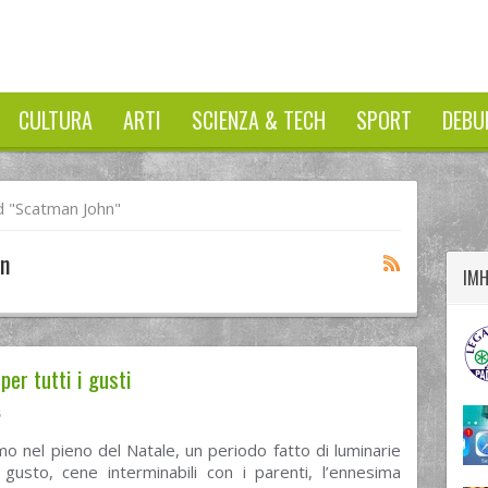
CULTURA
ARTI
SCIENZA & TECH
SPORT
DEBU
twitter
googleplus
facebook
 "scatman John"
n
IM
per tutti i gusti
6
o nel pieno del Natale, un periodo fatto di luminarie
 gusto, cene interminabili con i parenti, l’ennesima