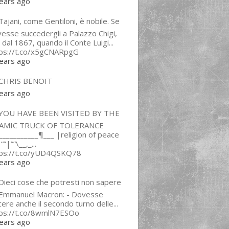
ears ago
ajani, come Gentiloni, è nobile. Se
esse succedergli a Palazzo Chigi,
 dal 1867, quando il Conte Luigi...
tps://t.co/x5gCNARpgG
ears ago
CHRIS BENOIT
ears ago
YOU HAVE BEEN VISITED BY THE
LAMIC TRUCK OF TOLERANCE
___________¶___ |religion of peace
“”|””\__,_...
tps://t.co/yUD4QSKQ78
ears ago
Dieci cose che potresti non sapere
 Emmanuel Macron: - Dovesse
cere anche il secondo turno delle...
tps://t.co/8wmlN7ESOo
ears ago