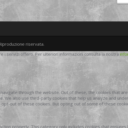
Riproduzione riservata.
twitter
googleplus
facebook
re i servizi offerti. Per ulteriori informazioni consulta la nostra
info
navigate through the website. Out of these, the cookies that ar
site. We also use third-party cookies that help us analyze and und
o opt-out of these cookies. But opting out of some of these cook
ction properly. This category only includes cookies that ensures 