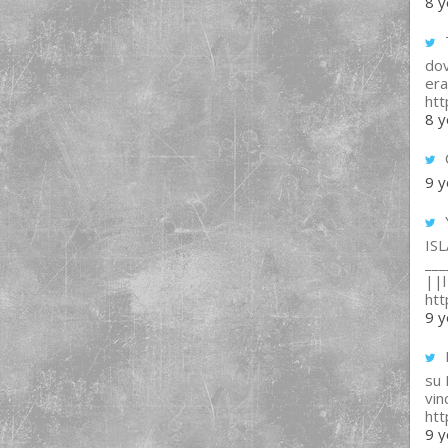
8 y
T
dov
era
ht
8 y
9 y
IS
___
||l 
ht
9 y
su
vin
ht
9 y