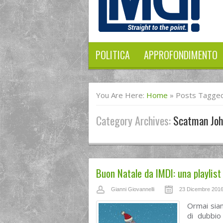
POLITICA
APPROFONDIMENTO
You Are Here:
Home
»
Posts Tagged
Category Archives:
Scatman Joh
Buon Natale da IMDI: una playlist 
Gianni Giovannelli
23 Dicembre 201
Ormai siam
di dubbio