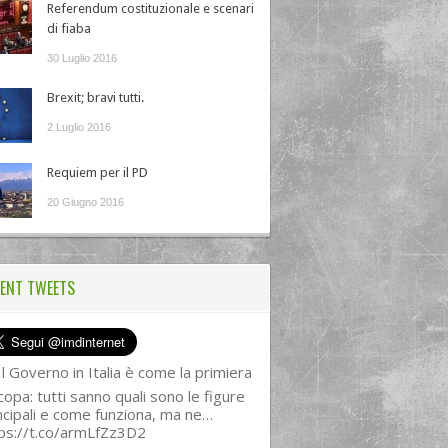
Referendum costituzionale e scenari
di fiaba
30 Luglio 2016
Brexit; bravi tutti.
2 Luglio 2016
Requiem per il PD
20 Giugno 2016
ENT TWEETS
l Governo in Italia è come la primiera
copa: tutti sanno quali sono le figure
ncipali e come funziona, ma ne…
ps://t.co/armLfZz3D2