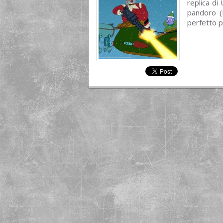
replica di
pandoro (
perfetto p