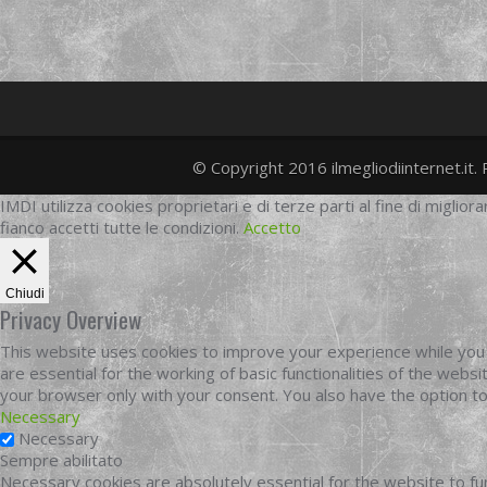
© Copyright 2016 ilmegliodiinternet.it. 
IMDI utilizza cookies proprietari e di terze parti al fine di migliora
fianco accetti tutte le condizioni.
Accetto
Chiudi
Privacy Overview
This website uses cookies to improve your experience while you 
are essential for the working of basic functionalities of the web
your browser only with your consent. You also have the option t
Necessary
Necessary
Sempre abilitato
Necessary cookies are absolutely essential for the website to fun