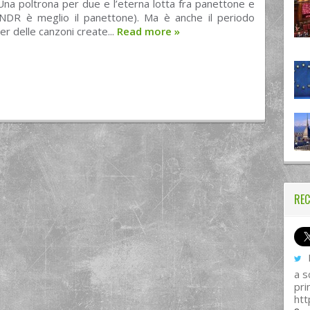
 Una poltrona per due e l’eterna lotta fra panettone e
NDR è meglio il panettone). Ma è anche il periodo
er delle canzoni create...
Read more
»
REC
I
a s
pri
htt