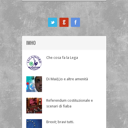
ook
IMHO
Che cosa fa la Lega
Di Mai(L)o e altre amenità
Referendum costituzionale e
scenari di fiaba
Brexit; bravi tutti.