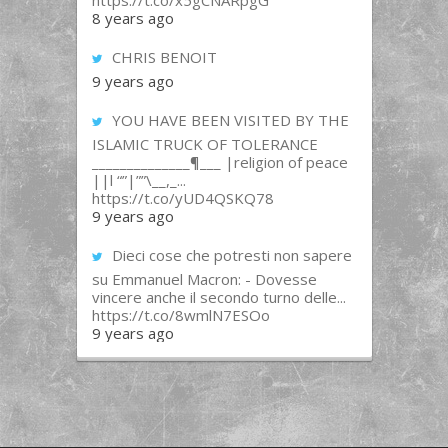
https://t.co/x5gCNARpgG
8 years ago
CHRIS BENOIT
9 years ago
YOU HAVE BEEN VISITED BY THE
ISLAMIC TRUCK OF TOLERANCE
______________¶___ |religion of peace
||l “”|””\__,_...
https://t.co/yUD4QSKQ78
9 years ago
Dieci cose che potresti non sapere
su Emmanuel Macron: - Dovesse
vincere anche il secondo turno delle...
https://t.co/8wmlN7ESOo
9 years ago