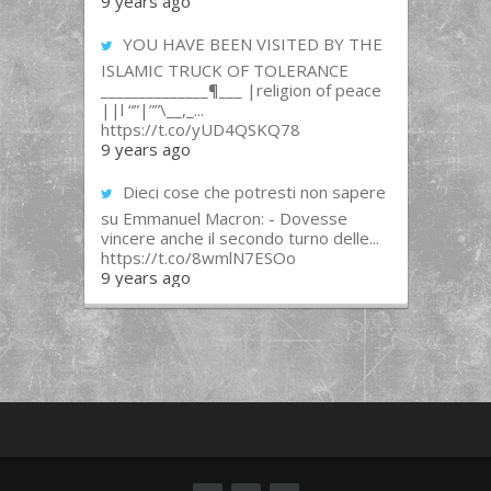
9 years ago
YOU HAVE BEEN VISITED BY THE
ISLAMIC TRUCK OF TOLERANCE
______________¶___ |religion of peace
||l “”|””\__,_...
https://t.co/yUD4QSKQ78
9 years ago
Dieci cose che potresti non sapere
su Emmanuel Macron: - Dovesse
vincere anche il secondo turno delle...
https://t.co/8wmlN7ESOo
9 years ago