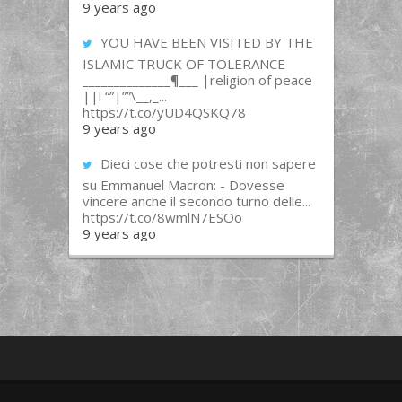
9 years ago
YOU HAVE BEEN VISITED BY THE
ISLAMIC TRUCK OF TOLERANCE
______________¶___ |religion of peace
||l “”|””\__,_...
https://t.co/yUD4QSKQ78
9 years ago
Dieci cose che potresti non sapere
su Emmanuel Macron: - Dovesse
vincere anche il secondo turno delle...
https://t.co/8wmlN7ESOo
9 years ago