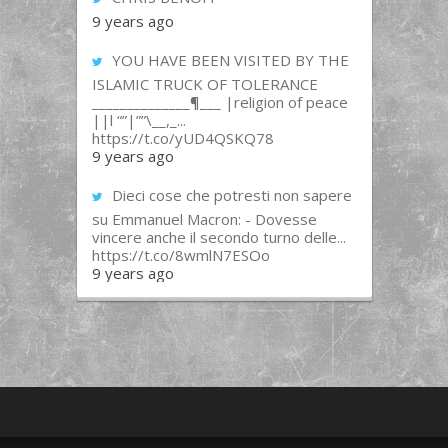
9 years ago
YOU HAVE BEEN VISITED BY THE
ISLAMIC TRUCK OF TOLERANCE
______________¶___ |religion of peace
||l “”|””\__,_...
https://t.co/yUD4QSKQ78
9 years ago
Dieci cose che potresti non sapere
su Emmanuel Macron: - Dovesse
vincere anche il secondo turno delle...
https://t.co/8wmlN7ESOo
9 years ago