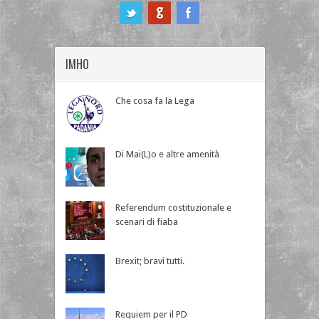
ook
IMHO
Che cosa fa la Lega
Di Mai(L)o e altre amenità
Referendum costituzionale e
scenari di fiaba
Brexit; bravi tutti.
Requiem per il PD