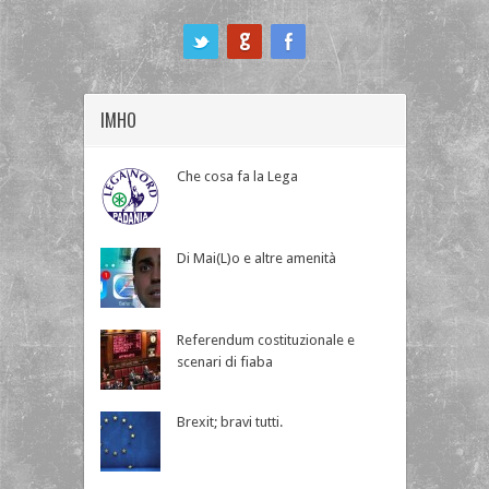
ook
IMHO
Che cosa fa la Lega
Di Mai(L)o e altre amenità
Referendum costituzionale e
scenari di fiaba
Brexit; bravi tutti.