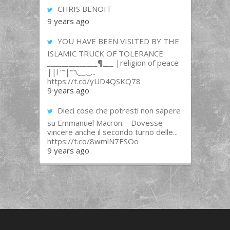
CHRIS BENOIT
9 years ago
YOU HAVE BEEN VISITED BY THE
ISLAMIC TRUCK OF TOLERANCE
______________¶___ |religion of peace
||l “”|””\__,_...
https://t.co/yUD4QSKQ78
9 years ago
Dieci cose che potresti non sapere
su Emmanuel Macron: - Dovesse
vincere anche il secondo turno delle...
https://t.co/8wmlN7ESOo
9 years ago