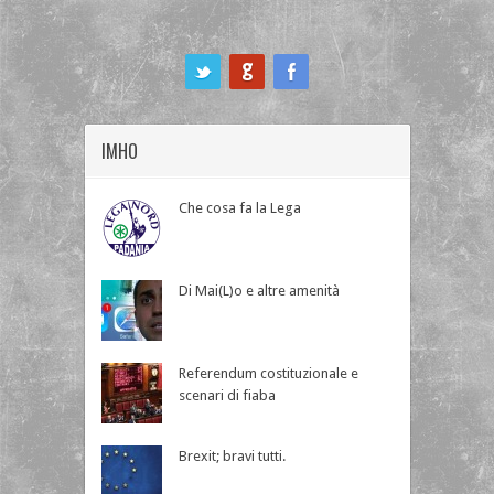
ook
IMHO
Che cosa fa la Lega
Di Mai(L)o e altre amenità
Referendum costituzionale e
scenari di fiaba
Brexit; bravi tutti.