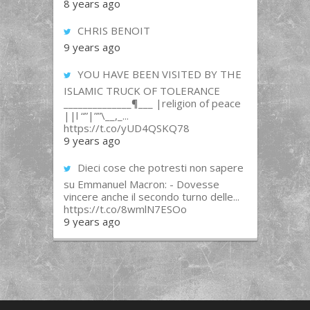
8 years ago
CHRIS BENOIT
9 years ago
YOU HAVE BEEN VISITED BY THE
ISLAMIC TRUCK OF TOLERANCE
______________¶___ |religion of peace
||l “”|””\__,_...
https://t.co/yUD4QSKQ78
9 years ago
Dieci cose che potresti non sapere
su Emmanuel Macron: - Dovesse
vincere anche il secondo turno delle...
https://t.co/8wmlN7ESOo
9 years ago