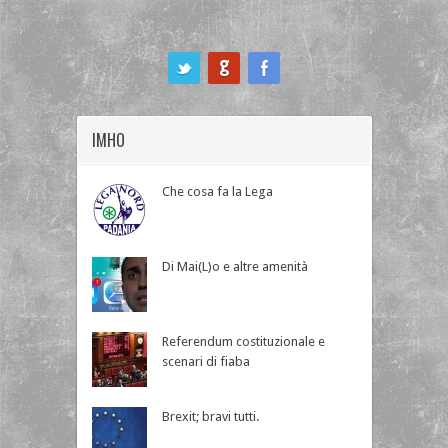
ook
IMHO
Che cosa fa la Lega
Di Mai(L)o e altre amenità
Referendum costituzionale e
scenari di fiaba
Brexit; bravi tutti.