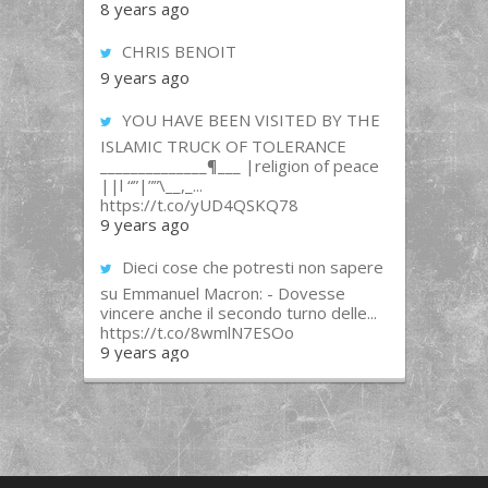
8 years ago
CHRIS BENOIT
9 years ago
YOU HAVE BEEN VISITED BY THE
ISLAMIC TRUCK OF TOLERANCE
______________¶___ |religion of peace
||l “”|””\__,_...
https://t.co/yUD4QSKQ78
9 years ago
Dieci cose che potresti non sapere
su Emmanuel Macron: - Dovesse
vincere anche il secondo turno delle...
https://t.co/8wmlN7ESOo
9 years ago