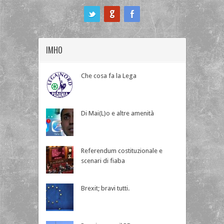
ook
IMHO
Che cosa fa la Lega
Di Mai(L)o e altre amenità
Referendum costituzionale e
scenari di fiaba
Brexit; bravi tutti.