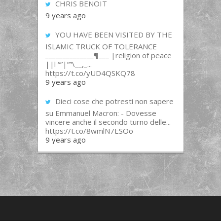
CHRIS BENOIT
9 years ago
YOU HAVE BEEN VISITED BY THE
ISLAMIC TRUCK OF TOLERANCE
______________¶___ |religion of peace
||l “”|””\__,_...
https://t.co/yUD4QSKQ78
9 years ago
Dieci cose che potresti non sapere
su Emmanuel Macron: - Dovesse
vincere anche il secondo turno delle...
https://t.co/8wmlN7ESOo
9 years ago