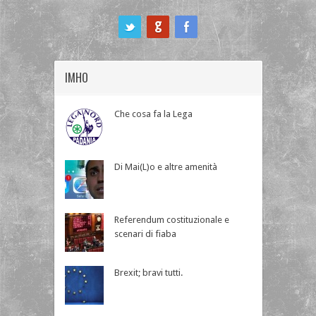
ook
IMHO
Che cosa fa la Lega
Di Mai(L)o e altre amenità
Referendum costituzionale e
scenari di fiaba
Brexit; bravi tutti.