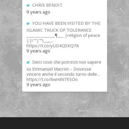
CHRIS BENOIT
9 years ago
YOU HAVE BEEN VISITED BY THE
ISLAMIC TRUCK OF TOLERANCE
______________¶___ |religion of peace
||l “”|””\__,_...
https://t.co/yUD4QSKQ78
9 years ago
Dieci cose che potresti non sapere
su Emmanuel Macron: - Dovesse
vincere anche il secondo turno delle...
https://t.co/8wmlN7ESOo
9 years ago