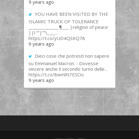
9 years ago
YOU HAVE BEEN VISITED BY THE
ISLAMIC TRUCK OF TOLERANCE
______________¶___ |religion of peace
||l “”|””\__,_...
https://t.co/yUD4QSKQ78
9 years ago
Dieci cose che potresti non sapere
su Emmanuel Macron: - Dovesse
vincere anche il secondo turno delle...
https://t.co/8wmlN7ESOo
9 years ago