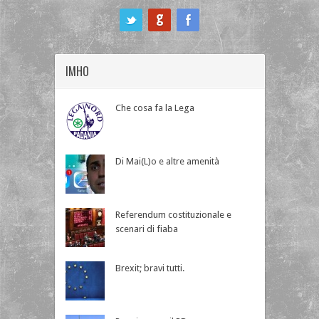
ook
IMHO
Che cosa fa la Lega
Di Mai(L)o e altre amenità
Referendum costituzionale e
scenari di fiaba
Brexit; bravi tutti.