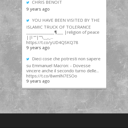
CHRIS BENOIT
9 years ago
YOU HAVE BEEN VISITED BY THE
ISLAMIC TRUCK OF TOLERANCE
______________¶___ |religion of peace
||l “”|””\__,_...
https://t.co/yUD4QSKQ78
9 years ago
Dieci cose che potresti non sapere
su Emmanuel Macron: - Dovesse
vincere anche il secondo turno delle...
https://t.co/8wmlN7ESOo
9 years ago